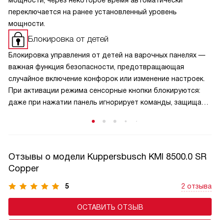
мощности, через некоторое время автоматически
переключается на ранее установленный уровень
мощности.
Блокировка от детей
Блокировка управления от детей на варочных панелях —
важная функция безопасности, предотвращающая
случайное включение конфорок или изменение настроек.
При активации режима сенсорные кнопки блокируются:
даже при нажатии панель игнорирует команды, защищая
малышей от ожогов и аварийных ситуаций. Активируется
защита обычно удержанием специальной кнопки,
а отключается — аналогичным способом, что исключает
случайную деактивацию. Эта функция особенно актуальна
Отзывы о модели Kuppersbusch KMI 8500.0 SR
в семьях с маленькими детьми и добавляет спокойствие
Copper
при готовке.
5
2 отзыва
ОСТАВИТЬ ОТЗЫВ