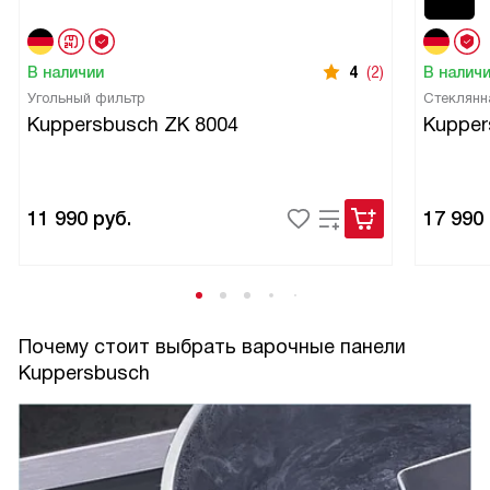
работает очень тихо, даже на максимальной мощности. И
ее производительность впечатляет - вся пара и запахи
В наличии
4
(2)
В налич
быстро удаляются.
Угольный фильтр
Стеклянн
Используя эту панель, я наслаждаюсь процессом
Kuppersbusch ZK 8004
Kupper
приготовления пищи. Она стала незаменимым
помощником на моей кухне. И, конечно, я доволен
покупкой.
11 990
руб.
17 990
Почему стоит выбрать варочные панели
Kuppersbusch