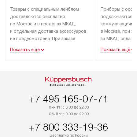
Товары с специальным лейблом
Приборы с особ
доставляются бесплатно
подключаются к
по Москве и в пределах МКАД,
коммуникациям 
и отдельная доставка аксессуаров
в Москве, при э
не предусмотрена. При заказе
за МКАД оплачив
бытовой техники от Kuppersbusch,
Специалисты сер
Показать ещё
Показать ещё
рекомендуем обсудить
партнера заним
с менеджером удобное время
подключением б
доставки и способ оплаты. Товары
Kuppersbusch. У
со статусом «В наличии» могут
профессиональн
быть отправлены покупателю
осуществляется
в течение трех дней. Если вам
плату, и дополни
+7 495 165-07-71
интересен товар «Под заказ»,
по монтажу опла
обсудите возможность его
прайсу. Сервис 
Пн-Пт:
с 8:00 до 22:00
приобретения с менеджером сайта.
гарантию 1 год 
Сб-Вс:
с 9:00 до 22:00
Товары с специальным лейблом
работы и испол
+7 800 333-19-36
доставляются бесплатно
материалы. Про
по Москве в пределах МКАД,
установление, п
Бесплатно по России