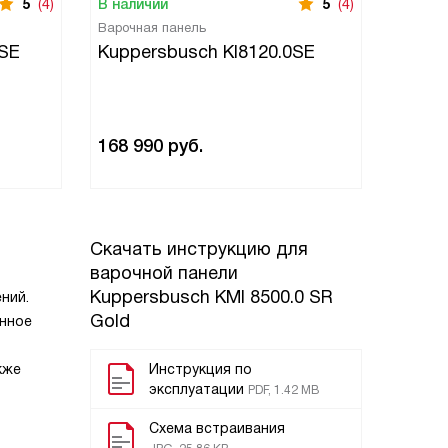
5
(4)
В наличии
5
(4)
В нали
Варочная панель
Индукци
панель
0SE
Kuppersbusch KI8120.0SE
Kuppe
168 990
руб.
293 9
Скачать инструкцию для
варочной панели
Kuppersbusch KMI 8500.0 SR
ний.
Gold
онное
кже
Инструкция по
эксплуатации
PDF, 1.42 MB
Схема встраивания