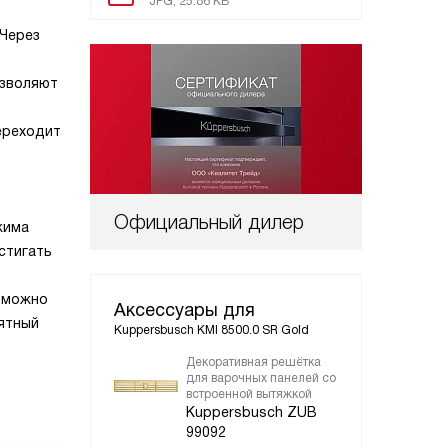
JPG, 25.86 KB
 Через
озволяют
ереходит
Официальный дилер
жима
стигать
о можно
Аксессуары для
иятный
Kuppersbusch KMI 8500.0 SR Gold
Декоративная решётка
Уго
для варочных панелей со
Ku
встроенной вытяжкой
80
Kuppersbusch ZUB
99092