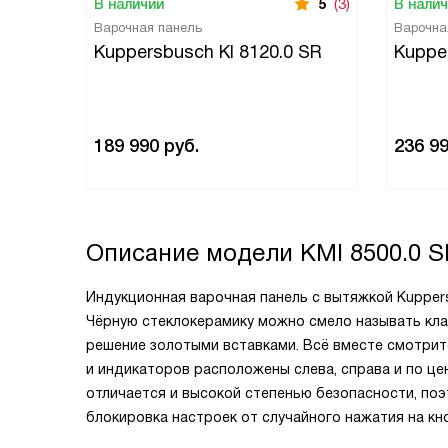
В наличии
5
(3)
В нали
Варочная панель
Варочна
Kuppersbusch KI 8120.0 SR
Kuppe
189 990
руб.
236 9
Описание модели
KMI 8500.0 S
Индукционная варочная панель с вытяжкой Kuppers
Чёрную стеклокерамику можно смело называть кла
решение золотыми вставками. Всё вместе смотритс
и индикаторов расположены слева, справа и по це
отличается и высокой степенью безопасности, поэ
блокировка настроек от случайного нажатия на кно