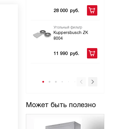
56
28 000
руб.
Угольный фильтр
Дек
для
Kuppersbusch ZK
вст
8004
Ku
99
11 990
руб.
34
Может быть полезно