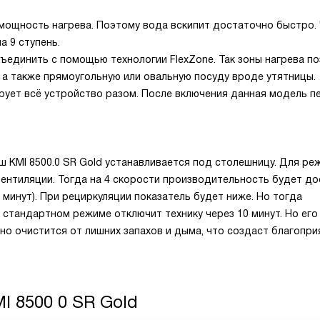
ощность нагрева. Поэтому вода вскипит достаточно быстро.
а 9 ступень.
ъединить с помощью технологии FlexZone. Так зоны нагрева п
 а также прямоугольную или овальную посуду вроде утятницы.
рует всё устройство разом. После включения данная модель п
 KMI 8500.0 SR Gold устанавливается под столешницу. Для ре
нтиляции. Тогда на 4 скорости производительность будет до
0 минут). При рециркуляции показатель будет ниже. Но тогда
 стандартном режиме отключит технику через 10 минут. Но ег
ьно очистится от лишних запахов и дыма, что создаст благопр
I 8500 0 SR Gold