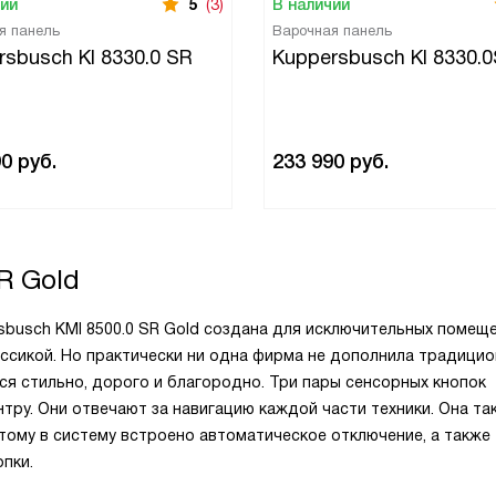
чии
5
(3)
В наличии
я панель
Варочная панель
rsbusch KI 8330.0 SR
Kuppersbusch KI 8330.
90
руб.
233 990
руб.
R Gold
busch KMI 8500.0 SR Gold создана для исключительных помеще
ссикой. Но практически ни одна фирма не дополнила традици
я стильно, дорого и благородно. Три пары сенсорных кнопок
нтру. Они отвечают за навигацию каждой части техники. Она та
тому в систему встроено автоматическое отключение, а также
пки.