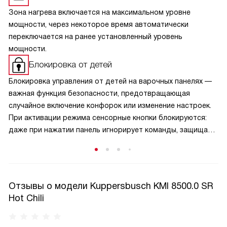
Зона нагрева включается на максимальном уровне
мощности, через некоторое время автоматически
переключается на ранее установленный уровень
мощности.
Блокировка от детей
Блокировка управления от детей на варочных панелях —
важная функция безопасности, предотвращающая
случайное включение конфорок или изменение настроек.
При активации режима сенсорные кнопки блокируются:
даже при нажатии панель игнорирует команды, защищая
малышей от ожогов и аварийных ситуаций. Активируется
защита обычно удержанием специальной кнопки,
а отключается — аналогичным способом, что исключает
случайную деактивацию. Эта функция особенно актуальна
Отзывы о модели Kuppersbusch KMI 8500.0 SR
в семьях с маленькими детьми и добавляет спокойствие
Hot Chili
при готовке.