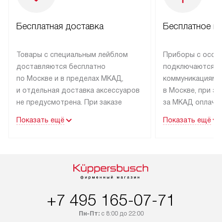
Бесплатная доставка
Бесплатное п
Товары с специальным лейблом
Приборы с особ
доставляются бесплатно
подключаются к
по Москве и в пределах МКАД,
коммуникациям 
и отдельная доставка аксессуаров
в Москве, при э
не предусмотрена. При заказе
за МКАД оплачив
бытовой техники от Kuppersbusch,
Специалисты сер
Показать ещё
Показать ещё
рекомендуем обсудить
партнера заним
с менеджером удобное время
подключением б
доставки и способ оплаты. Товары
Kuppersbusch. У
со статусом «В наличии» могут
профессиональн
быть отправлены покупателю
осуществляется
в течение трех дней. Если вам
плату, и дополни
+7 495 165-07-71
интересен товар «Под заказ»,
по монтажу опла
обсудите возможность его
прайсу. Сервис 
Пн-Пт:
с 8:00 до 22:00
приобретения с менеджером сайта.
гарантию 1 год 