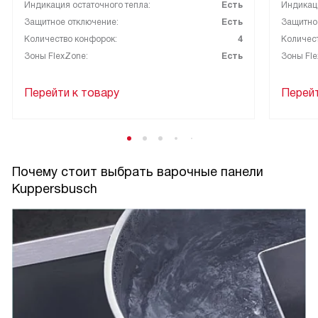
Индикация остаточного тепла:
Есть
Индикаци
Защитное отключение:
Есть
Защитно
Количество конфорок:
4
Количес
Зоны FlexZone:
Есть
Зоны Fle
Перейти к товару
Перейт
Почему стоит выбрать варочные панели
Kuppersbusch