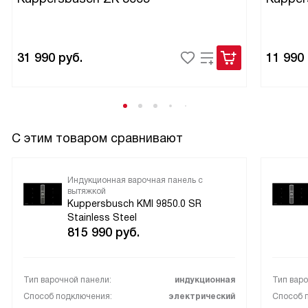
31 990
руб.
11 990
С этим товаром сравнивают
Индукционная варочная панель с
вытяжкой
Kuppersbusch KMI 9850.0 SR
Stainless Steel
815 990
руб.
Тип варочной панели:
индукционная
Тип варо
Способ подключения:
электрический
Способ 