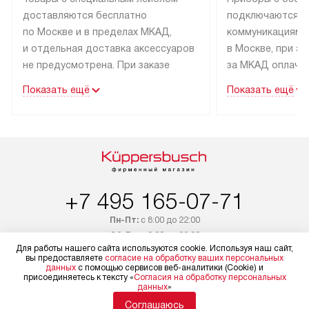
доставляются бесплатно
подключаются к
по Москве и в пределах МКАД,
коммуникациям 
и отдельная доставка аксессуаров
в Москве, при э
не предусмотрена. При заказе
за МКАД оплачив
бытовой техники от Kuppersbusch,
Специалисты сер
Показать ещё
Показать ещё
рекомендуем обсудить
партнера заним
с менеджером удобное время
подключением б
доставки и способ оплаты. Товары
Kuppersbusch. У
со статусом «В наличии» могут
профессиональн
быть отправлены покупателю
осуществляется
в течение трех дней. Если вам
плату, и дополни
+7 495 165-07-71
интересен товар «Под заказ»,
по монтажу опла
обсудите возможность его
прайсу. Сервис 
Пн-Пт:
с 8:00 до 22:00
приобретения с менеджером сайта.
гарантию 1 год 
Сб-Вс:
с 9:00 до 22:00
Товары с специальным лейблом
работы и испол
Для работы нашего сайта используются cookie. Используя наш сайт,
+7 800 333-19-36
вы предоставляете
согласие на обработку ваших персональных
доставляются бесплатно
материалы. Про
данных
с помощью сервисов веб-аналитики (Cookie) и
присоединяетесь к тексту «
Согласия на обработку персональных
по Москве в пределах МКАД,
установление, п
Бесплатно по России
данных
»
и отдельная доставка аксессуаров
и регулярное об
Соглашаюсь