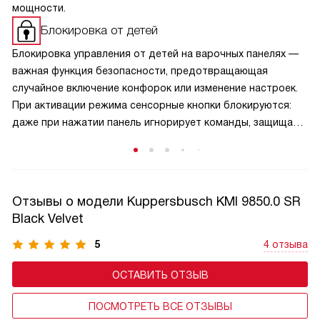
мощности.
Блокировка от детей
Блокировка управления от детей на варочных панелях —
важная функция безопасности, предотвращающая
случайное включение конфорок или изменение настроек.
При активации режима сенсорные кнопки блокируются:
даже при нажатии панель игнорирует команды, защищая
малышей от ожогов и аварийных ситуаций. Активируется
защита обычно удержанием специальной кнопки,
а отключается — аналогичным способом, что исключает
случайную деактивацию. Эта функция особенно актуальна
Отзывы о модели Kuppersbusch KMI 9850.0 SR
в семьях с маленькими детьми и добавляет спокойствие
Black Velvet
при готовке.
5
4 отзыва
ОСТАВИТЬ ОТЗЫВ
ПОСМОТРЕТЬ ВСЕ ОТЗЫВЫ