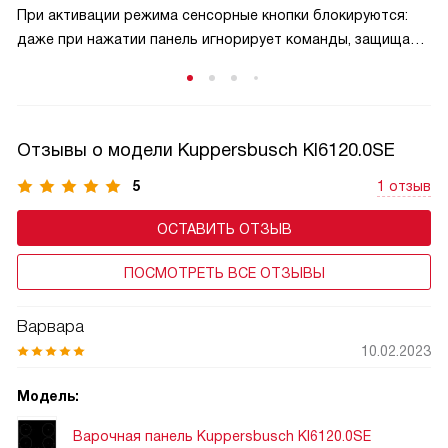
При активации режима сенсорные кнопки блокируются:
даже при нажатии панель игнорирует команды, защищая
малышей от ожогов и аварийных ситуаций. Активируется
защита обычно удержанием специальной кнопки,
а отключается — аналогичным способом, что исключает
случайную деактивацию. Эта функция особенно актуальна
Отзывы о модели Kuppersbusch KI6120.0SE
в семьях с маленькими детьми и добавляет спокойствие
при готовке.
5
1 отзыв
ОСТАВИТЬ ОТЗЫВ
ПОСМОТРЕТЬ ВСЕ ОТЗЫВЫ
Варвара
10.02.2023
Модель:
Варочная панель Kuppersbusch KI6120.0SE