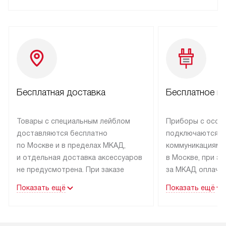
Бесплатная доставка
Бесплатное п
Товары с специальным лейблом
Приборы с особ
доставляются бесплатно
подключаются к
по Москве и в пределах МКАД,
коммуникациям 
и отдельная доставка аксессуаров
в Москве, при э
не предусмотрена. При заказе
за МКАД оплачив
бытовой техники от Kuppersbusch,
Специалисты сер
Показать ещё
Показать ещё
рекомендуем обсудить
партнера заним
с менеджером удобное время
подключением б
доставки и способ оплаты. Товары
Kuppersbusch. У