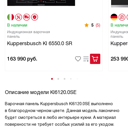
В наличии
5
(5)
В налич
Индукционная варочная
Индукцио
панель
панель
Kuppersbusch KI 6550.0 SR
Kupper
163 990
руб.
253 99
Описание модели
KI6120.0SE
Варочная панель Kuppersbusch KI6120.0SE выполнено
в благородном черном цвете. Данная модель лаконично
будет смотреться в любо интерьере кухни. А материал
поверхности не требует особых усилий за его уходом.