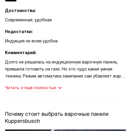
Достоинства:
Современная, удобная
Недостатки:
Индукция не всем удобна
Комментарий:
Долго не решалась на индукционную варочную панель,
привыкла готовить на газе. Но это чудо какая умная
техника. Режим автоматика закипания сам убавляет жар
под кастрюлей после закипания. А если надо что-то
Читать отзыв полностью
быстро довести до максимальной температуры, на
режиме Power, за счет соседней конфорки, можно
увеличить мощность
Почему стоит выбрать варочные панели
Kuppersbusch