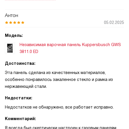
Второй случай — ребёнок попытался залезть на стол, но
есть цифровая индикация, таймер с отключением
блокировка от детей и главный выключатель сработали —
выручает, если отвлечёшься. Функция быстрого нагрева
Антон
инцидент быстро исчерпан и никто не пострадал. Утром я
PanBoost реально экономит время: однажды гости
05.02.2025
быстро кипячу воду для кофе, а по выходным медленно
пришли раньше, я включил PanBoost и через минуту
томлю рагу на режиме шефа — панель ведёт себя
сковорода была готова к жарке — успел подать горячие
Модель:
предсказуемо. Поверхность из стеклокерамики без рамки
блюда без суеты!
Независимая варочная панель Kuppersbusch GWS
легко чистится, пятна и брызги удаляются за пару минут. В
3811.0 ED
целом очень доволен и готов рекомендовать такую
Ещё одна полезная опция — режим шеф-повара и
панель как практичное и безопасное решение для
поддержание тепла. Часто готовлю поэтапно: сначала
Достоинства:
повседневной кухни!
основное, потом соус. Панель держит температуру
Эта панель сделана из качественных материалов,
аккуратно, еда не пригорает и остаётся тёплой до
особенно понравилось закаленное стекло и рамка из
подачи. Функция определения наличия посуды и
нержавеющей стали.
индикация остаточного тепла дают спокойствие: отвечаю
за безопасность и забывчивость хозяина, а блокировка от
Недостатки:
детей и главный выключатель добавляют уверенности,
Недостатков не обнаружено, все работает исправно.
когда в доме маленькие дети.
Комментарий:
Одна история: пытался жарить рыбу во фритюре —
Я всегда был скептически настроен к газовым панелям, но