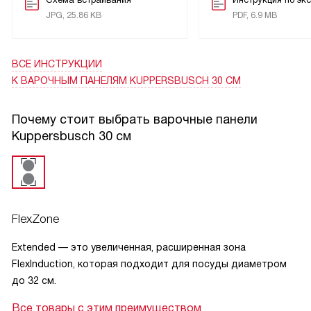
украшением моей кухни и значительно упростила процесс
JPG, 25.86 KB
PDF, 6.9 MB
приготовления пищи.
ВСЕ ИНСТРУКЦИИ
К ВАРОЧНЫМ ПАНЕЛЯМ KUPPERSBUSCH 30 СМ
Почему стоит выбрать варочные панели
Kuppersbusch 30 см
FlexZone
Extended — это увеличенная, расширенная зона
FlexInduction, которая подходит для посуды диаметром
до 32 см.
Все товары с этим преимуществом