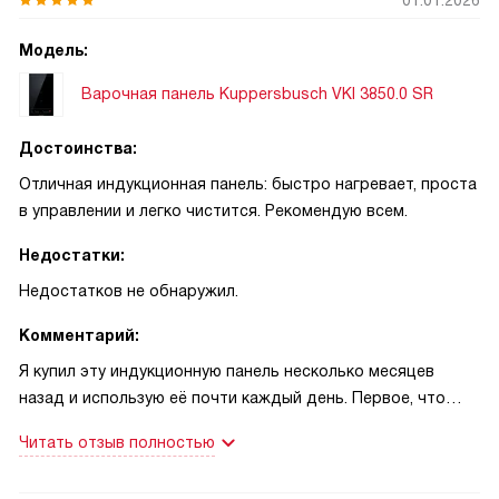
Модель:
Варочная панель Kuppersbusch VKI 3850.0 SR
Достоинства:
Отличная индукционная панель: быстро нагревает, проста
в управлении и легко чистится. Рекомендую всем.
Недостатки:
Недостатков не обнаружил.
Комментарий:
Я купил эту индукционную панель несколько месяцев
назад и использую её почти каждый день. Первое, что
заметил — скорость нагрева: с функцией PanBoost
Читать отзыв полностью
сковорода разогревается мгновенно, и можно быстро
запечатать мясо без лишнего ожидания. Öko‑Speed