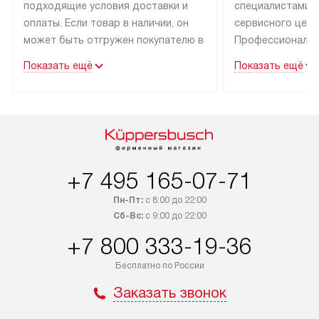
подходящие условия доставки и
специалистами 
оплаты. Если товар в наличии, он
сервисного цент
может быть отгружен покупателю в
Профессиональн
течение трех дней. Техника со
гарантия долгой
Показать ещё
Показать ещё
специальным лейблом
эксплуатации тех
доставляется бесплатно по Москве
Санкт-Петербург
и Санкт-Петербургу. Выезд за МКАД
специальным ле
и КАД оплачивается
подключается б
дополнительно. Возможна
мастера за МКА
доставка товаров по России.
за дополнительн
+7 495 165-07-71
Пн-Пт:
с 8:00 до 22:00
Сб-Вс:
с 9:00 до 22:00
+7 800 333-19-36
Бесплатно по России
Заказать звонок