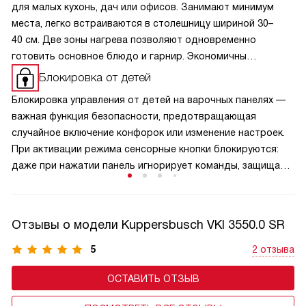
для малых кухонь, дач или офисов. Занимают минимум
места, легко встраиваются в столешницу шириной 30–
40 см. Две зоны нагрева позволяют одновременно
готовить основное блюдо и гарнир. Экономичны
в потреблении энергии, просты в управлении и уходе.
Блокировка от детей
Подходят для одиноких людей, пар или как
Блокировка управления от детей на варочных панелях —
дополнительная панель к основной плите. Стильный
важная функция безопасности, предотвращающая
дизайн и доступная цена делают их практичным выбором
случайное включение конфорок или изменение настроек.
без компромиссов в функциональности.
При активации режима сенсорные кнопки блокируются:
даже при нажатии панель игнорирует команды, защищая
малышей от ожогов и аварийных ситуаций. Активируется
защита обычно удержанием специальной кнопки,
а отключается — аналогичным способом, что исключает
Отзывы о модели Kuppersbusch VKI 3550.0 SR
случайную деактивацию. Эта функция особенно актуальна
в семьях с маленькими детьми и добавляет спокойствие
5
2 отзыва
при готовке.
ОСТАВИТЬ ОТЗЫВ