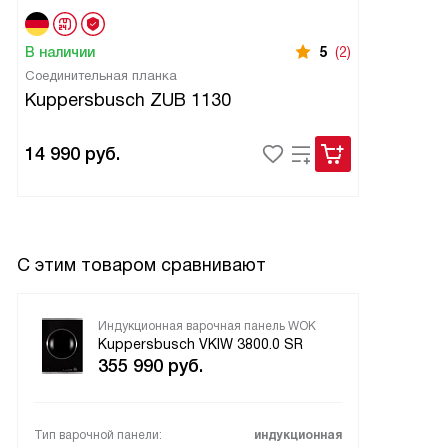
не беспокоюсь о его безопасности, пока готовлю.
В общем, я просто в восторге от этой панели! Она не
В наличии
5
(2)
только упрощает процесс приготовления пищи, но и
Соединительная планка
делает его более безопасным и комфортным. Каждый раз,
Kuppersbusch ZUB 1130
когда я готовлю на ней, я чувствую себя настоящим шеф-
поваром!
14 990
руб.
С этим товаром сравнивают
Индукционная варочная панель WOK
Kuppersbusch VKIW 3800.0 SR
355 990
руб.
Тип варочной панели:
индукционная