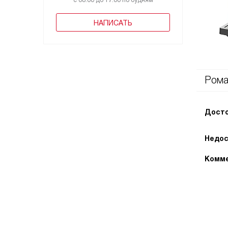
с 08:00 до 17:00 по будням
НАПИСАТЬ
Рома
Досто
Недос
Комме