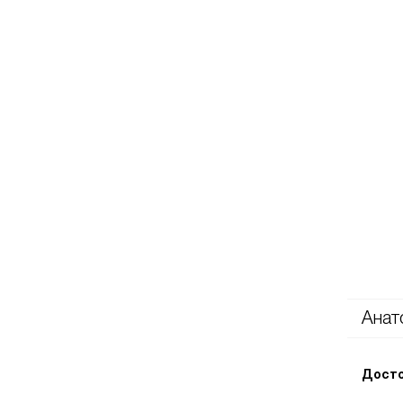
Анат
Досто