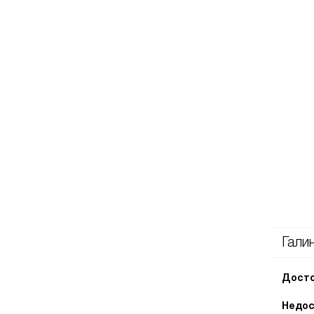
Гали
Досто
Недос