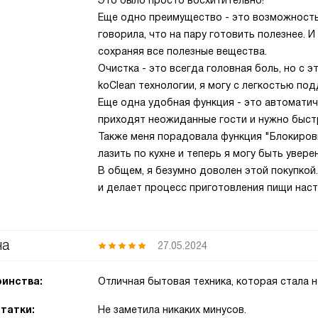
Это было просто восхитительно!
Еще одно преимущество - это возможность
говорила, что на пару готовить полезнее. И
сохраняя все полезные вещества.
Очистка - это всегда головная боль, но с 
koClean технологии, я могу с легкостью по
Еще одна удобная функция - это автоматич
приходят неожиданные гости и нужно быст
Также меня порадовала функция "Блокиров
лазить по кухне и теперь я могу быть увере
В общем, я безумно доволен этой покупкой
и делает процесс приготовления пищи нас
на
27.05.2024
инства:
Отличная бытовая техника, которая стала 
татки:
Не заметила никаких минусов.