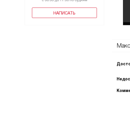
с 08:00 до 17:00 по будням
НАПИСАТЬ
Мак
Досто
Недос
Комме