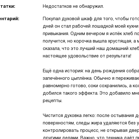
татки:
Недостатков не обнаружил.
нтарий:
Покупал духовой шкаф для того, чтобы гот
дней он стал рабочей лошадкой моей кухни
привыкания. Одним вечером я испёк хлеб по
получится, но корочка вышла хрустящая, а
сказала, что это лучший наш домашний хлеб
настоящее удовольствие от результата!
Ещё одна история: на день рождения собра
запечённого цыплёнка. Обычно я переживаю
равномерно готово, соки сохранились, а к
добился такого эффекта. Это добавило мн
рецепты.
Чистится духовка легко: после остывания 
поверхностям, следы жира удаляются без у
контролировать процесс, не открывая дверц
другими делами. Важно, что техника даёт п