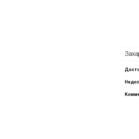
Заха
Досто
Недос
Комме