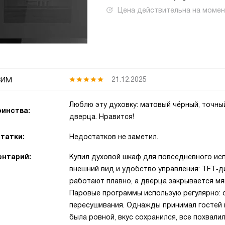
Цена действительна на моме
сим
21.12.2025
Люблю эту духовку: матовый чёрный, точный
инства:
дверца. Нравится!
татки:
Недостатков не заметил.
нтарий:
Купил духовой шкаф для повседневного исп
внешний вид и удобство управления: TFT‑
работают плавно, а дверца закрывается мя
Паровые программы использую регулярно: 
пересушивания. Однажды принимал гостей 
была ровной, вкус сохранился, все похвалил