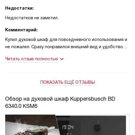
Недостатки:
Недостатков не заметил.
Комментарий:
Купил духовой шкаф для повседневного использования и
не пожалел. Сразу понравился внешний вид и удобство
управления: TFT‑дисплей понятный, поворотные
Читать отзыв полностью
переключатели работают плавно, а дверца закрывается
мягко — это экономит нервные клетки утром. Паровые
программы использую регулярно: овощи и рыба
ПОКАЗАТЬ ЕЩЁ ОТЗЫВЫ
получаются сочными, без пересушивания. Однажды
принимал гостей и решил приготовить лосося на пару —
текстура была ровной, вкус сохранился, все похвалили.
Обзор на духовой шкаф Kuppersbusch BD
Другой случай: дети потребовали пиццу на ужин, быстро
6340.0 KSM6
разогрел и включил режим с конвекцией и грилем —
корочка получилась хрустящей, начинки не текли, дети в
восторге!