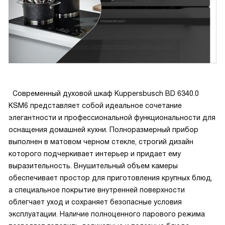
Телескопические направляющие на одном уровне
облегчают вынимание противней, особенно когда всё
горячее. Галогенное освещение даёт чёткую картинку
блюда без открытия дверцы, а внутренняя öko‑эмаль
реально упрощает уход при обычной чистке. В комплекте
идут емалированный и перфорированный противни с
решёткой — хватило сразу, без докупок. Есть блокировка
Современный духовой шкаф Kuppersbusch BD 6340.0
от детей и автоматическое отключение, что важно в доме
KSM6 представляет собой идеальное сочетание
с малышами.
элегантности и профессиональной функциональности для
оснащения домашней кухни. Полноразмерный прибор
Единственный момент — привычка разбираться в
выполнен в матовом черном стекле, строгий дизайн
режимах с паром, но это займет пару недель. В целом
которого подчеркивает интерьер и придает ему
прибор надёжен, экономичен и удобен в быту, хорошо
выразительность. Внушительный объем камеры
подошёл под мою кухню и стиль жизни!
обеспечивает простор для приготовления крупных блюд,
а специальное покрытие внутренней поверхности
облегчает уход и сохраняет безопасные условия
эксплуатации. Наличие полноценного парового режима