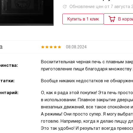
Обновление цен от
7 августа 
Купить в 1 клик
В корз
а
08.08.2024
Восхитительная черная печь с плавным за
инства:
приготовление пищи благодаря множеству
татки:
Вообще никаких недостатков не обнаружено
нтарий:
О, как я рада этой покупке! Эта печь прост
в использовании. Плавное закрытие дверцы 
внезапных движений, все такое спокойное и
А режимы! Они просто супер. Я могу выбрат
готовлю. Например, когда я делаю пиццу д
Это так удобно! И результат всегда превос