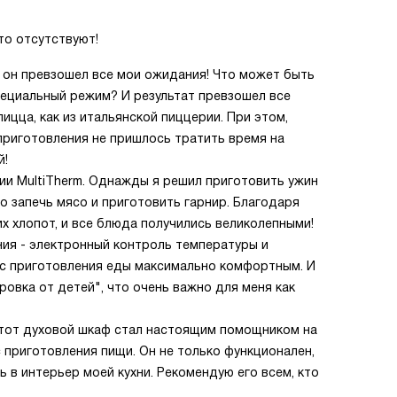
то отсутствуют!
 он превзошел все мои ожидания! Что может быть
специальный режим? И результат превзошел все
ицца, как из итальянской пиццерии. При этом,
приготовления не пришлось тратить время на
й!
ии MultiTherm. Однажды я решил приготовить ужин
о запечь мясо и приготовить гарнир. Благодаря
их хлопот, и все блюда получились великолепными!
ния - электронный контроль температуры и
с приготовления еды максимально комфортным. И
ровка от детей", что очень важно для меня как
 Этот духовой шкаф стал настоящим помощником на
 приготовления пищи. Он не только функционален,
ь в интерьер моей кухни. Рекомендую его всем, кто