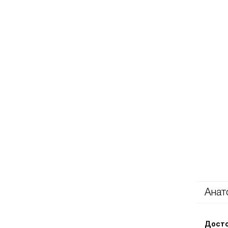
Анат
Досто