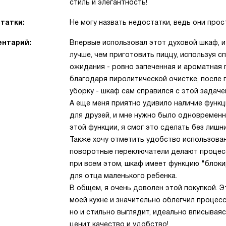
стиль и элегантность!
татки:
Не могу назвать недостатки, ведь они прос
нтарий:
Впервые использовал этот духовой шкаф, и
лучше, чем приготовить пиццу, используя 
ожидания - ровно запеченная и ароматная п
благодаря пиролитической очистке, после 
уборку - шкаф сам справился с этой задаче
А еще меня приятно удивило наличие функц
для друзей, и мне нужно было одновременн
этой функции, я смог это сделать без лишн
Также хочу отметить удобство использова
поворотные переключатели делают процес
при всем этом, шкаф имеет функцию "блоки
для отца маленького ребенка.
В общем, я очень доволен этой покупкой.
моей кухне и значительно облегчил процесс
но и стильно выглядит, идеально вписываяс
ценит качество и удобство!