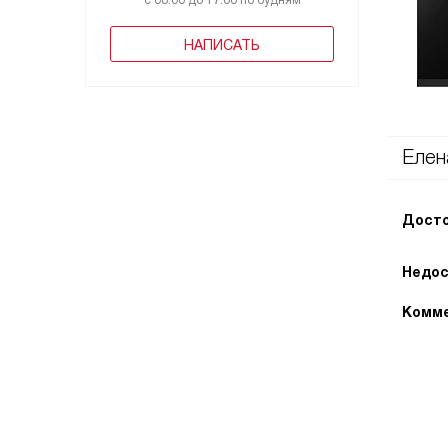
с 08:00 до 17:00 по будням
НАПИСАТЬ
Елен
Досто
Недос
Комме