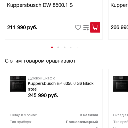
Kuppersbusch DW 8500.1 S
Kupper
211 990
руб.
266 99
С этим товаром сравнивают
Духовой шкаф с
Kuppersbusch BP 6350.0 S6 Black
steel
245 990
руб.
Склад в Москве:
В наличии
Склад в 
Тип прибора:
Полноразмерный
Тип приб