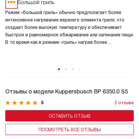
Большой гриль
Режим «большой гриль» обычно предполагает более
интенсивное нагревание верхнего элемента гриля, что
создает более высокую температуру и обеспечивает
быстрое и равномерное обжаривание или запекание пищи.
В то время как в режиме «гриль» нагрев более
сбалансирован и может быть менее интенсивным.
В режиме «большой гриль» также может быть
использовано более интенсивное циркулирование
горячего воздуха внутри духовки, что способствует
равномерному прожариванию пищи.
Отзывы о модели Kuppersbusch BP 6350.0 S5
5
2 отзыва
ОСТАВИТЬ ОТЗЫВ
ПОСМОТРЕТЬ ВСЕ ОТЗЫВЫ