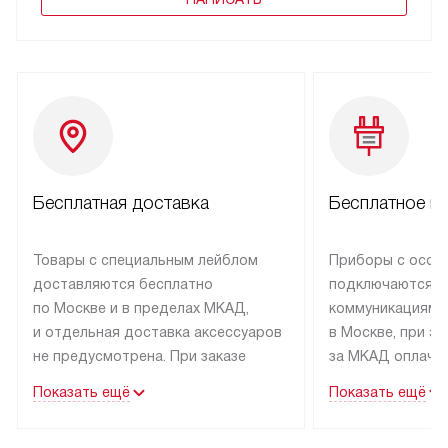
Бесплатная доставка
Бесплатное п
Товары с специальным лейблом
Приборы с особ
доставляются бесплатно
подключаются к
по Москве и в пределах МКАД,
коммуникациям 
и отдельная доставка аксессуаров
в Москве, при э
не предусмотрена. При заказе
за МКАД оплачив
бытовой техники от Kuppersbusch,
Специалисты сер
Показать ещё
Показать ещё
рекомендуем обсудить
партнера заним
с менеджером удобное время
подключением б