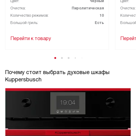
Цвет:
черный
Цвет:
Очистка:
Пиролитическая
Очистка:
Количество режимов:
10
Количес
Большой гриль:
Есть
Большой
Перейти к товару
Перейт
Почему стоит выбрать духовые шкафы
Kuppersbusch