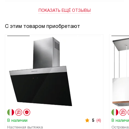
ПОКАЗАТЬ ЕЩЁ ОТЗЫВЫ
С этим товаром приобретают
В наличии
5
(4)
В налич
Настенная вытяжка
Островна