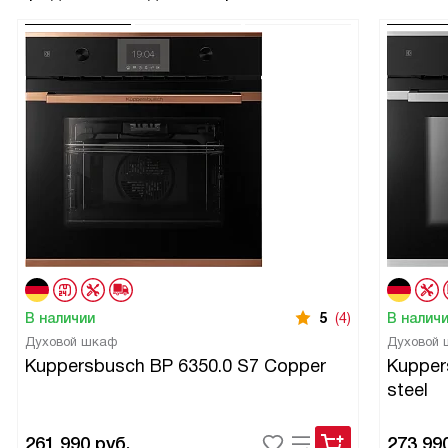
В наличии
5
(4)
В налич
Духовой шкаф
Духовой
Kuppersbusch BP 6350.0 S7 Copper
Kupper
steel
261 990
руб.
273 99