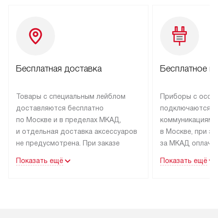
Бесплатная доставка
Бесплатное п
Товары с специальным лейблом
Приборы с особ
доставляются бесплатно
подключаются к
по Москве и в пределах МКАД,
коммуникациям 
и отдельная доставка аксессуаров
в Москве, при э
не предусмотрена. При заказе
за МКАД оплачив
бытовой техники от Kuppersbusch,
Специалисты сер
Показать ещё
Показать ещё
рекомендуем обсудить
партнера заним
с менеджером удобное время
подключением б
доставки и способ оплаты. Товары
Kuppersbusch. У
со статусом «В наличии» могут
профессиональн
быть отправлены покупателю
осуществляется