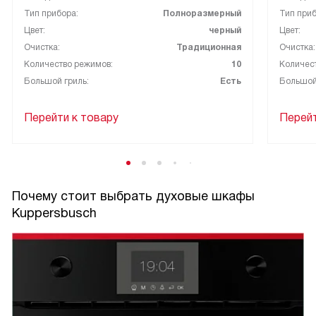
Тип прибора:
Полноразмерный
Тип приб
Цвет:
черный
Цвет:
Очистка:
Традиционная
Очистка:
Количество режимов:
10
Количес
Большой гриль:
Есть
Большой
Перейти к товару
Перейт
Почему стоит выбрать духовые шкафы
Kuppersbusch