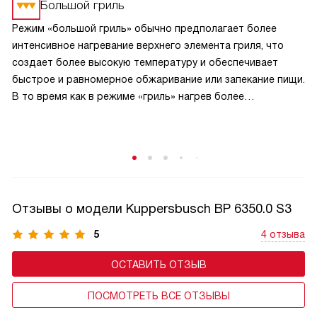
Большой гриль
Режим «большой гриль» обычно предполагает более
интенсивное нагревание верхнего элемента гриля, что
создает более высокую температуру и обеспечивает
быстрое и равномерное обжаривание или запекание пищи.
В то время как в режиме «гриль» нагрев более
сбалансирован и может быть менее интенсивным.
В режиме «большой гриль» также может быть
использовано более интенсивное циркулирование
горячего воздуха внутри духовки, что способствует
равномерному прожариванию пищи.
Отзывы о модели Kuppersbusch BP 6350.0 S3
5
4 отзыва
ОСТАВИТЬ ОТЗЫВ
ПОСМОТРЕТЬ ВСЕ ОТЗЫВЫ