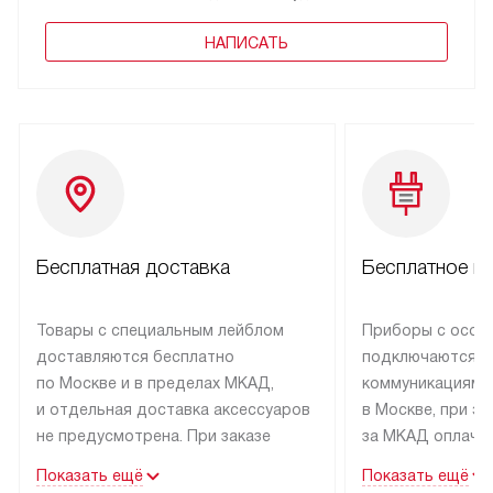
НАПИСАТЬ
Бесплатная доставка
Бесплатное п
Товары с специальным лейблом
Приборы с особ
доставляются бесплатно
подключаются к
по Москве и в пределах МКАД,
коммуникациям 
и отдельная доставка аксессуаров
в Москве, при э
не предусмотрена. При заказе
за МКАД оплачив
бытовой техники от Kuppersbusch,
Специалисты сер
Показать ещё
Показать ещё
рекомендуем обсудить
партнера заним