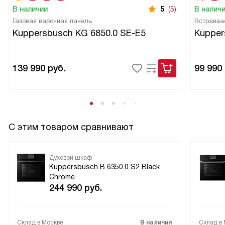
В наличии
5
(5)
В налич
медленного приготовления — мясо становится очень
Газовая варочная панель
Встраива
мягким. Блокировка от детей даёт спокойствие, когда
Kuppersbusch KG 6850.0 SE-E5
Kupper
дома маленькие непоседы. В общем, эта техника сделала
мои будни приятнее, а кулинарные эксперименты —
успешнее!
139 990
руб.
99 990
С этим товаром сравнивают
Духовой шкаф
Kuppersbusch B 6350.0 S2 Black
Chrome
244 990
руб.
Склад в Москве:
В наличии
Склад в 