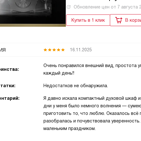
Обновление цен от
7 августа 
Купить в 1 клик
В корз
ия
16.11.2025
Очень понравился внешний вид, простота у
инства:
каждый день!!
татки:
Недостатков не обнаружила.
нтарий:
Я давно искала компактный духовой шкаф и,
дни у меня было немного волнения — сумею
приготовить то, что люблю. Оказалось всё 
разобралась и почувствовала уверенность. 
маленьким праздником.