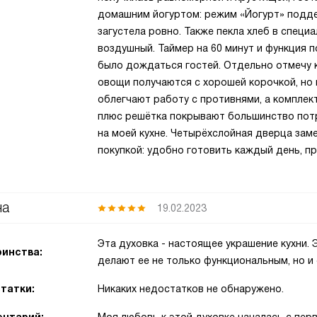
домашним йогуртом: режим «Йогурт» подде
загустела ровно. Также пекла хлеб в спец
воздушный. Таймер на 60 минут и функция 
было дождаться гостей. Отдельно отмечу к
овощи получаются с хорошей корочкой, но
облегчают работу с противнями, а компле
плюс решётка покрывают большинство потр
на моей кухне. Четырёхслойная дверца зам
покупкой: удобно готовить каждый день, пр
на
19.02.2023
Эта духовка - настоящее украшение кухни.
инства:
делают ее не только функциональным, но и
татки:
Никаких недостатков не обнаружено.