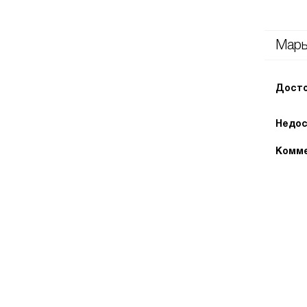
Марь
Досто
Недос
Комме