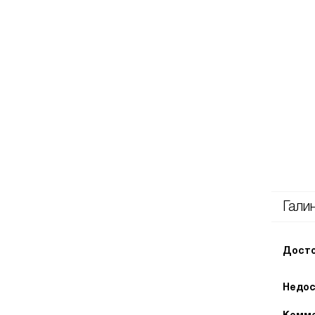
Гали
Досто
Недос