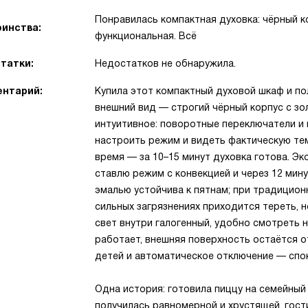
Понравилась компактная духовка: чёрный к
инства:
функциональная. Всё
татки:
Недостатков не обнаружила.
нтарий:
Купила этот компактный духовой шкаф и по
внешний вид — строгий чёрный корпус с з
интуитивное: поворотные переключатели и
настроить режим и видеть фактическую те
время — за 10–15 минут духовка готова. Эк
ставлю режим с конвекцией и через 12 мину
эмалью устойчива к пятнам; при традиционн
сильных загрязнениях приходится тереть, н
свет внутри галогенный, удобно смотреть 
работает, внешняя поверхность остаётся о
детей и автоматическое отключение — спо
Одна история: готовила пиццу на семейный
получилась равномерной и хрустящей, гост