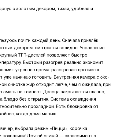
орпус с золотым декором, тихая, удобная и
льзуюсь почти каждый день. Сначала привлёк
олотым декором, смотрится солидно. Управление
 крупный TFT-дисплей позволяют быстро
мпературу. Быстрый разогрев реально экономит
ономит утреннее время: разогреваю противень,
т уже начинаю готовить. Внутренняя камера с öko-
ой очистке жир отходит легче, чем я ожидала, при
о эмаль не темнеет. Дверца закрывается плавно,
на блюдо без открытия. Система охлаждения
тносительно прохладной. Есть блокировка от
койнее, когда дома малыш.
 вечер, выбрала режим «Пицца», корочка
и похвалили! Другой случай — эксперимент с