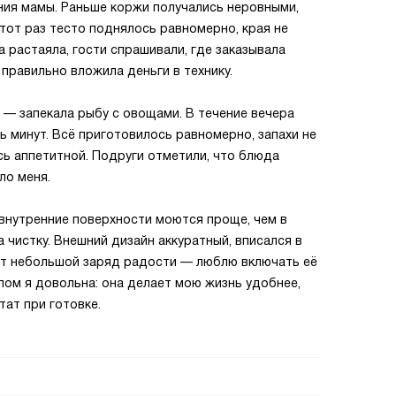
ния мамы. Раньше коржи получались неровными,
тот раз тесто поднялось равномерно, края не
а растаяла, гости спрашивали, где заказывала
 правильно вложила деньги в технику.
н — запекала рыбу с овощами. В течение вечера
ь минут. Всё приготовилось равномерно, запахи не
сь аппетитной. Подруги отметили, что блюда
ло меня.
внутренние поверхности моются проще, чем в
 чистку. Внешний дизайн аккуратный, вписался в
аёт небольшой заряд радости — люблю включать её
лом я довольна: она делает мою жизнь удобнее,
тат при готовке.