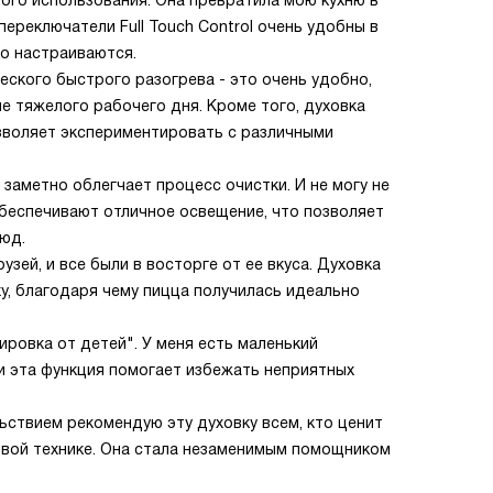
вого использования. Она превратила мою кухню в
ереключатели Full Touch Control очень удобны в
ко настраиваются.
ского быстрого разогрева - это очень удобно,
е тяжелого рабочего дня. Кроме того, духовка
озволяет экспериментировать с различными
заметно облегчает процесс очистки. И не могу не
обеспечивают отличное освещение, что позволяет
юд.
зей, и все были в восторге от ее вкуса. Духовка
ху, благодаря чему пицца получилась идеально
ровка от детей". У меня есть маленький
 и эта функция помогает избежать неприятных
льствием рекомендую эту духовку всем, кто ценит
овой технике. Она стала незаменимым помощником