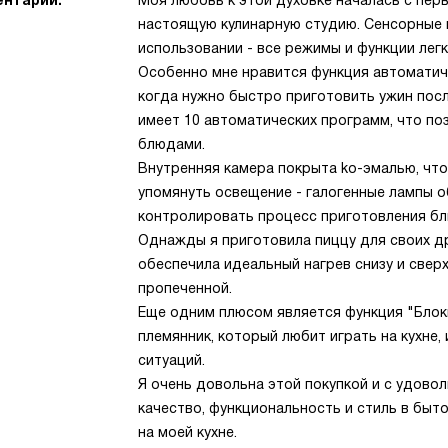
нтарий:
Моя любовь к этой духовке началась с пер
настоящую кулинарную студию. Сенсорные п
использовании - все режимы и функции лег
Особенно мне нравится функция автоматиче
когда нужно быстро приготовить ужин посл
имеет 10 автоматических программ, что п
блюдами.
Внутренняя камера покрыта ko-эмалью, что 
упомянуть освещение - галогенные лампы 
контролировать процесс приготовления бл
Однажды я приготовила пиццу для своих дру
обеспечила идеальный нагрев снизу и свер
пропеченной.
Еще одним плюсом является функция "Блоки
племянник, который любит играть на кухне,
ситуаций.
Я очень довольна этой покупкой и с удово
качество, функциональность и стиль в быт
на моей кухне.