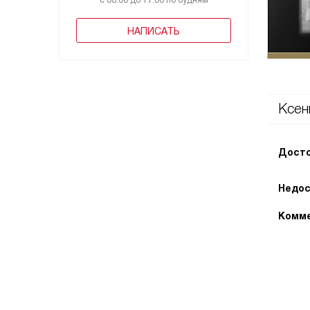
с 08:00 до 17:00 по будням
НАПИСАТЬ
Ксен
Досто
Недос
Комме