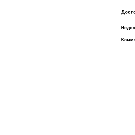
Досто
Недос
Комме