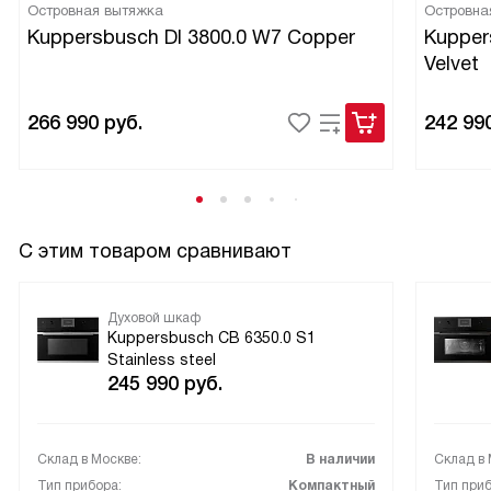
Островная вытяжка
Островна
Отдельно хочу отметить удобство уборки: внутренние
Kuppersbusch DI 3800.0 W7 Copper
Kupper
поверхности моются проще, чем в старой модели, и
Velvet
меньше времени уходит на чистку. Внешний дизайн
аккуратный, вписался в интерьер кухни. По настроению
техника даёт небольшой заряд радости — люблю
266 990
руб.
242 99
включать её даже для простого запекания овощей! В
целом я довольна: она делает мою жизнь удобнее,
экономит время и дарит стабильный результат при
готовке.
С этим товаром сравнивают
Духовой шкаф
Kuppersbusch CB 6350.0 S1
Stainless steel
245 990
руб.
Склад в Москве:
В наличии
Склад в 
Тип прибора:
Компактный
Тип приб