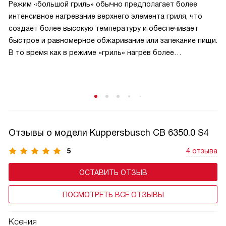
Режим «большой гриль» обычно предполагает более
интенсивное нагревание верхнего элемента гриля, что
создает более высокую температуру и обеспечивает
быстрое и равномерное обжаривание или запекание пищи.
В то время как в режиме «гриль» нагрев более
сбалансирован и может быть менее интенсивным.
В режиме «большой гриль» также может быть
использовано более интенсивное циркулирование
горячего воздуха внутри духовки, что способствует
равномерному прожариванию пищи.
Отзывы о модели Kuppersbusch CB 6350.0 S4
5
4 отзыва
ОСТАВИТЬ ОТЗЫВ
ПОСМОТРЕТЬ ВСЕ ОТЗЫВЫ
Ксения