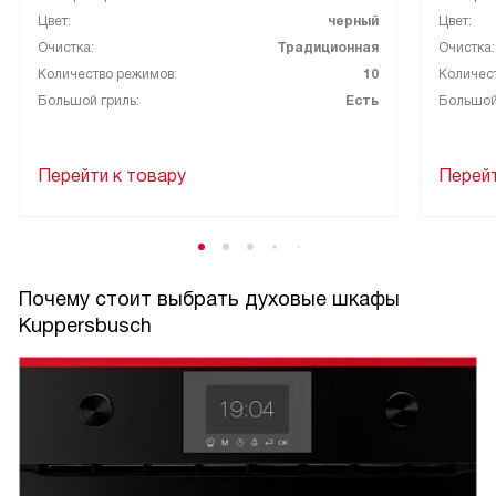
Цвет:
черный
Цвет:
Очистка:
Традиционная
Очистка:
Количество режимов:
10
Количес
Большой гриль:
Есть
Большой
Перейти к товару
Перейт
Почему стоит выбрать духовые шкафы
Kuppersbusch