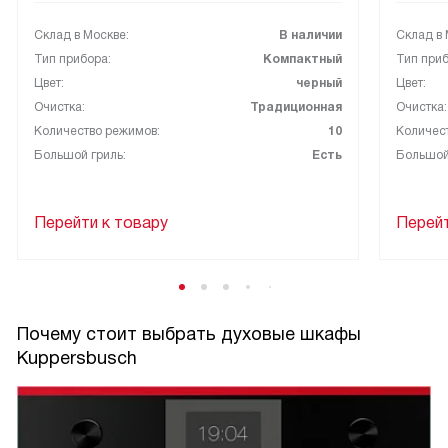
Склад в Москве:
В наличии
Склад в 
Тип прибора:
Компактный
Тип приб
Цвет:
черный
Цвет:
Очистка:
Традиционная
Очистка:
Количество режимов:
10
Количес
Большой гриль:
Есть
Большой
Перейти к товару
Перейт
Почему стоит выбрать духовые шкафы
Kuppersbusch