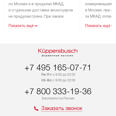
по Москве и в пределах МКАД,
коммуникациям 
и отдельная доставка аксессуаров
в Москве, при э
не предусмотрена. При заказе
за МКАД оплачив
бытовой техники от Kuppersbusch,
Специалисты сер
Показать ещё
Показать ещё
рекомендуем обсудить
партнера заним
с менеджером удобное время
подключением б
доставки и способ оплаты. Товары
Kuppersbusch. У
со статусом «В наличии» могут
профессиональн
быть отправлены покупателю
осуществляется
в течение трех дней. Если вам
плату, и дополни
+7 495 165-07-71
интересен товар «Под заказ»,
по монтажу опла
обсудите возможность его
прайсу. Сервис 
Пн-Пт:
с 8:00 до 22:00
приобретения с менеджером сайта.
гарантию 1 год 
Сб-Вс:
с 9:00 до 22:00
Товары с специальным лейблом
работы и испол
+7 800 333-19-36
доставляются бесплатно
материалы. Про
по Москве в пределах МКАД,
установление, п
Бесплатно по России
и отдельная доставка аксессуаров
и регулярное об
Заказать звонок
не предусмотрена.
обеспечивают п
и эффективную 