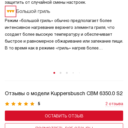
защитить от случайной смены настроек.
Большой гриль
Режим «большой гриль» обычно предполагает более
интенсивное нагревание верхнего элемента гриля, что
создает более высокую температуру и обеспечивает
быстрое и равномерное обжаривание или запекание пищи.
В то время как в режиме «гриль» нагрев более
сбалансирован и может быть менее интенсивным.
В режиме «большой гриль» также может быть
использовано более интенсивное циркулирование
горячего воздуха внутри духовки, что способствует
равномерному прожариванию пищи.
Отзывы о модели Kuppersbusch CBM 6350.0 S2
5
2 отзыва
ОСТАВИТЬ ОТЗЫВ