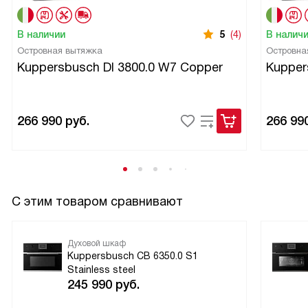
В общем, я очень довольна покупкой. Эта техника
упрощает мою жизнь и делает приготовление пищи
В наличии
5
(4)
В налич
удовольствием.
Островная вытяжка
Островна
Kuppersbusch DI 3800.0 W7 Copper
Kupper
266 990
руб.
266 99
С этим товаром сравнивают
Духовой шкаф
Kuppersbusch CB 6350.0 S1
Stainless steel
245 990
руб.