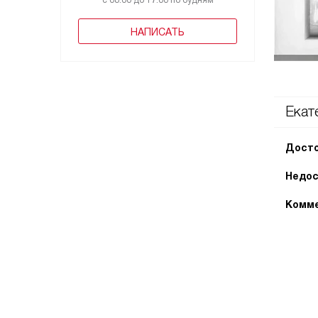
с 08:00 до 17:00 по будням
НАПИСАТЬ
Екат
Досто
Недос
Комме