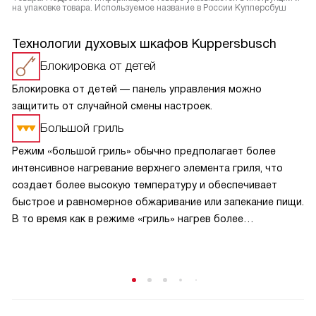
на упаковке товара. Используемое название в России Купперсбуш
Технологии духовых шкафов Kuppersbusch
Блокировка от детей
Блокировка от детей — панель управления можно
защитить от случайной смены настроек.
Большой гриль
Режим «большой гриль» обычно предполагает более
интенсивное нагревание верхнего элемента гриля, что
создает более высокую температуру и обеспечивает
быстрое и равномерное обжаривание или запекание пищи.
В то время как в режиме «гриль» нагрев более
сбалансирован и может быть менее интенсивным.
В режиме «большой гриль» также может быть
использовано более интенсивное циркулирование
горячего воздуха внутри духовки, что способствует
равномерному прожариванию пищи.