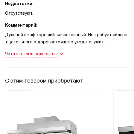
Недостатки:
Отсутствуют.
Комментарий:
Духовой шкаф хороший, качественный. Не требует сильно
тщательного и дорогостоящего ухода, служит
достаточно долго. Также, особое уважение вызывает
Читать отзыв полностью
страна производства данного товара. Дорогая,
качественная духовка вызывает чувство премиальности.
Данный товар это хороший выбор для тех, кто не
экономит деньги и выбирает себе действительно
С этим товаром приобретают
хорошую бытовую технику. Хорошо, что есть режим
конвекции. Данный режим удобен для приготовления
блюд, позволяющий равномерно распределять тепло и не
сжигать еду.