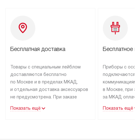
Бесплатная доставка
Бесплатное п
Товары с специальным лейблом
Приборы с особ
доставляются бесплатно
подключаются к
по Москве и в пределах МКАД,
коммуникациям 
и отдельная доставка аксессуаров
в Москве, при э
не предусмотрена. При заказе
за МКАД оплачив
бытовой техники от Kuppersbusch,
Специалисты сер
Показать ещё
Показать ещё
рекомендуем обсудить
партнера заним
с менеджером удобное время
подключением б
доставки и способ оплаты. Товары
Kuppersbusch. У
со статусом «В наличии» могут
профессиональн