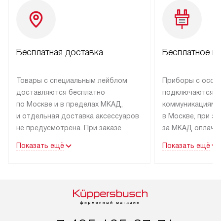
Бесплатная доставка
Бесплатное п
Товары с специальным лейблом
Приборы с особ
доставляются бесплатно
подключаются к
по Москве и в пределах МКАД,
коммуникациям 
и отдельная доставка аксессуаров
в Москве, при э
не предусмотрена. При заказе
за МКАД оплачив
бытовой техники от Kuppersbusch,
Специалисты сер
Показать ещё
Показать ещё
рекомендуем обсудить
партнера заним
с менеджером удобное время
подключением б
доставки и способ оплаты. Товары
Kuppersbusch. У
со статусом «В наличии» могут
профессиональн
быть отправлены покупателю
осуществляется
в течение трех дней. Если вам
плату, и дополни