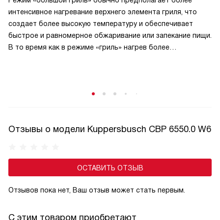
Режим «большой гриль» обычно предполагает более
интенсивное нагревание верхнего элемента гриля, что
создает более высокую температуру и обеспечивает
быстрое и равномерное обжаривание или запекание пищи.
В то время как в режиме «гриль» нагрев более
сбалансирован и может быть менее интенсивным.
В режиме «большой гриль» также может быть
использовано более интенсивное циркулирование
горячего воздуха внутри духовки, что способствует
равномерному прожариванию пищи.
Отзывы о модели Kuppersbusch CBP 6550.0 W6
ОСТАВИТЬ ОТЗЫВ
Отзывов пока нет, Ваш отзыв может стать первым.
С этим товаром приобретают