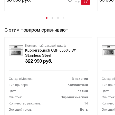
88 990
руб.
99 990
С этим товаром сравнивают
Компактный духовой шкаф
Kuppersbusch CBP 6550.0 W1
Stainless Steel
322 990
руб.
Склад в Москве:
В наличии
Склад в 
Тип прибора:
Компактный
Тип приб
Цвет:
белый
Цвет:
Очистка:
Пиролитическая
Очистка:
Количество режимов:
14
Количес
Большой гриль:
Есть
Большой