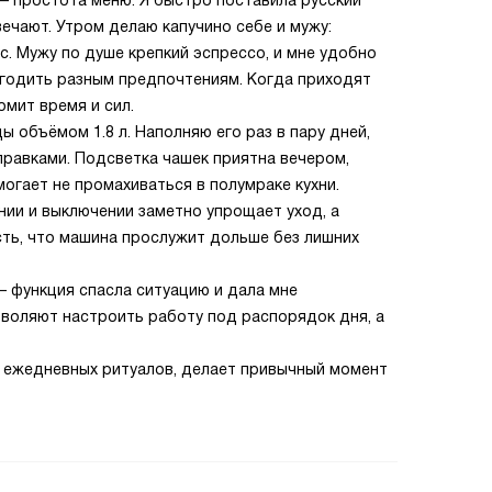
— простота меню. Я быстро поставила русский
вечают. Утром делаю капучино себе и мужу:
с. Мужу по душе крепкий эспрессо, и мне удобно
угодить разным предпочтениям. Когда приходят
омит время и сил.
 объёмом 1.8 л. Наполняю его раз в пару дней,
правками. Подсветка чашек приятна вечером,
огает не промахиваться в полумраке кухни.
ии и выключении заметно упрощает уход, а
сть, что машина прослужит дольше без лишних
 функция спасла ситуацию и дала мне
зволяют настроить работу под распорядок дня, а
ю ежедневных ритуалов, делает привычный момент