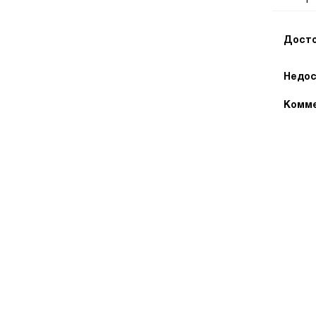
Досто
Недос
Комме