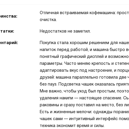
Отличная встраиваемая кофемашина: прост
инства:
очистка.
татки:
Недостатков не заметил.
нтарий:
Покупка стала хорошим решением для нашей
напиток перед работой, и машина быстро в
понятный графический дисплей и возможно
параметры. Часто меняю крепость и степен
адаптировать вкус под настроение, и пор
друзей: машина параллельно готовила две ч
без пауз. Подсветка чашек оказалась прия
Мне важно, чтобы уход был простым, поэт
удаления накипи — настоящее спасение. Съ
раковины и сразу поставил на место, без л
Есть и жизненные мелочи: однажды поранил
чашек сами — интуитивный интерфейс помог.
техника экономит время и силы.