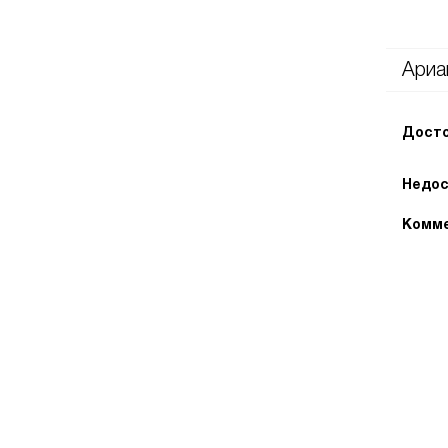
Ариа
Досто
Недос
Комме