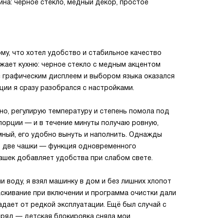
на: черное стекло, медный декор, простое
му, что хотел удобство и стабильное качество
ужает кухню: черное стекло с медным акцентом
с графическим дисплеем и выбором языка оказался
ции я сразу разобрался с настройками.
ино, регулирую температуру и степень помола под
порции — и в течение минуты получаю ровную,
ный, его удобно вынуть и наполнить. Однажды
по две чашки — функция одновременного
ашек добавляет удобства при слабом свете.
 воду, я взял машинку в дом и без лишних хлопот
аскивание при включении и программа очистки дали
адает от редкой эксплуатации. Ещё был случай с
дряд — детская блокировка сняла мои