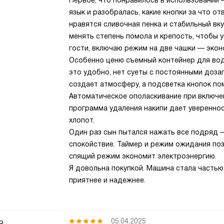
Первое, что понравилось в использовании 
язык и разобралась, какие кнопки за что от
нравятся сливочная пенка и стабильный вку
менять степень помола и крепость, чтобы 
гости, включаю режим на две чашки — экон
Особенно ценю съемный контейнер для воды
это удобно, нет суеты с постоянными доза
создает атмосферу, а подсветка кнопок пом
Автоматическое ополаскивание при включен
программа удаления накипи дает уверенно
хлопот.
Один раз сын пытался нажать все подряд —
спокойствие. Таймер и режим ожидания по
спящий режим экономит электроэнергию.
Я довольна покупкой. Машина стала часть
приятнее и надежнее.
ь
05.04.2025