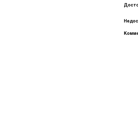
Досто
Недос
Комме