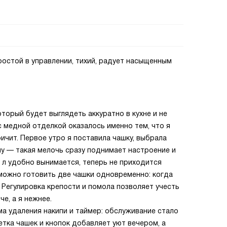
остой в управлении, тихий, радует насыщенным
торый будет выглядеть аккуратно в кухне и не
с медной отделкой оказалось именно тем, что я
ичит. Первое утро я поставила чашку, выбрала
му — такая мелочь сразу поднимает настроение и
8 л удобно вынимается, теперь не приходится
 можно готовить две чашки одновременно: когда
 Регулировка крепости и помола позволяет учесть
е, а я нежнее.
а удаления накипи и таймер: обслуживание стало
ветка чашек и кнопок добавляет уют вечером, а