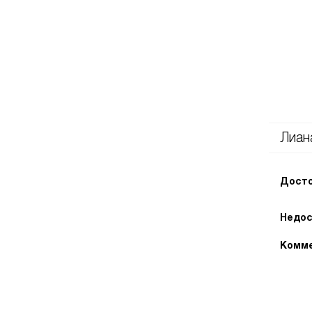
Лиан
Досто
Недос
Комме