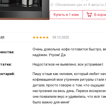
Обновление цен от
8 августа 
Купить в 1 клик
В корз
ия
09.12.2025
Очень довольна: кофе готовится быстро, вк
инства:
надёжен. Утром! Да
татки:
Недостатков не выявлено, все устраивает.
нтарий:
Пишу отзыв как человек, который любит на
кофемашиной мои утренние ритуалы стали п
детали, просто говорю о том, что ощущаю: 
настроение на весь день. Первое воскресен
они похвалили вкус и удивились, что всё т
было важно для меня!