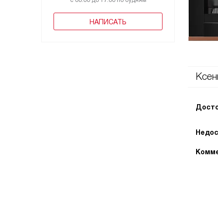
с 08:00 до 17:00 по будням
НАПИСАТЬ
Ксен
Досто
Недос
Комме