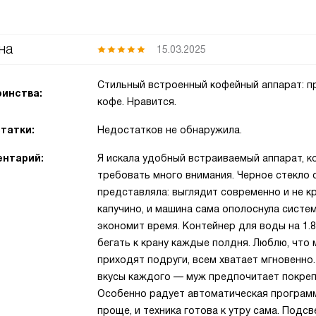
на
15.03.2025
Стильный встроенный кофейный аппарат: пр
инства:
кофе. Нравится.
татки:
Недостатков не обнаружила.
нтарий:
Я искала удобный встраиваемый аппарат, ко
требовать много внимания. Черное стекло 
представляла: выглядит современно и не кр
капучино, и машина сама ополоснула систе
экономит время. Контейнер для воды на 1.
бегать к крану каждые полдня. Люблю, что
приходят подруги, всем хватает мгновенно.
вкусы каждого — муж предпочитает покрепч
Особенно радует автоматическая программ
проще, и техника готова к утру сама. Подс