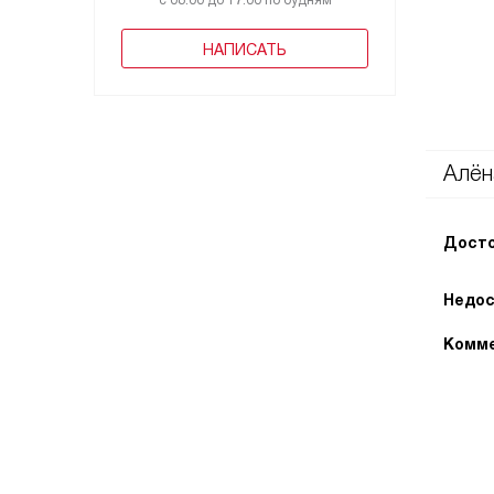
с 08:00 до 17:00 по будням
НАПИСАТЬ
Алён
Досто
Недос
Комме