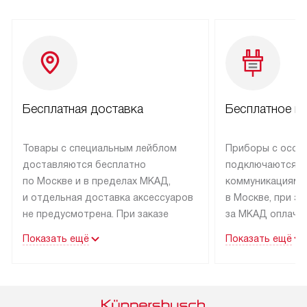
Бесплатная доставка
Бесплатное п
Товары с специальным лейблом
Приборы с особ
доставляются бесплатно
подключаются к
по Москве и в пределах МКАД,
коммуникациям 
и отдельная доставка аксессуаров
в Москве, при э
не предусмотрена. При заказе
за МКАД оплачив
бытовой техники от Kuppersbusch,
Специалисты сер
Показать ещё
Показать ещё
рекомендуем обсудить
партнера заним
с менеджером удобное время
подключением б
доставки и способ оплаты. Товары
Kuppersbusch. У
со статусом «В наличии» могут
профессиональн