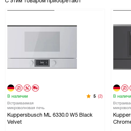
С этим товаром приобретают
В наличии
5
(2)
В налич
Встраиваемая
Встраива
микроволновая печь
микровол
Kuppersbusch ML 6330.0 W5 Black
Kupper
Velvet
Chrom