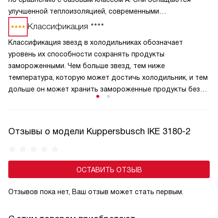
улучшенной теплоизоляцией, современными
компрессорами и системами точного поддержания
Классификация ****
температуры, что обеспечивает стабильную работу
Классификация звезд в холодильниках обозначает
и долговечность. Холодильники A+ тише в эксплуатации,
уровень их способности сохранять продукты
экономичнее в быту и снижают нагрузку на кошелёк
замороженными. Чем больше звезд, тем ниже
и экологию.
температура, которую может достичь холодильник, и тем
дольше он может хранить замороженные продукты без
их порчи. Например, холодильник с четырьмя звездами
способен поддерживать температуру, необходимую для
длительного хранения замороженных продуктов,
Отзывы о модели Kuppersbusch IKE 3180-2
в то время как холодильник с одной звездой может
поддерживать только температуру, при которой
продукты замораживаются, но не сохраняются
ОСТАВИТЬ ОТЗЫВ
длительное время.
Отзывов пока нет, Ваш отзыв может стать первым.