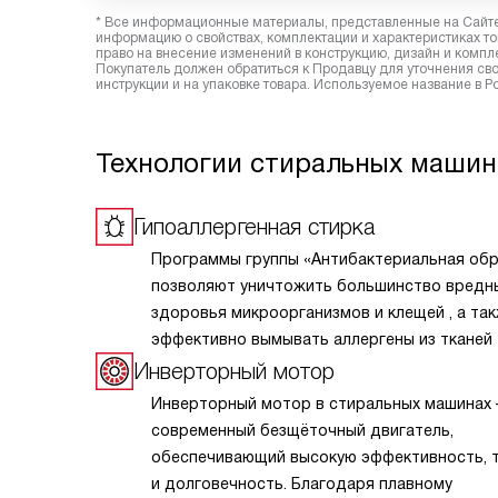
* Все информационные материалы, представленные на Сайте,
информацию о свойствах, комплектации и характеристиках то
право на внесение изменений в конструкцию, дизайн и комп
Покупатель должен обратиться к Продавцу для уточнения сво
инструкции и на упаковке товара. Используемое название в 
Технологии стиральных машин
Гипоаллергенная стирка
Программы группы «Антибактериальная об
позволяют уничтожить большинство вредн
здоровья микроорганизмов и клещей , а та
эффективно вымывать аллергены из тканей
Инверторный мотор
Инверторный мотор в стиральных машинах
современный безщёточный двигатель,
обеспечивающий высокую эффективность, 
и долговечность. Благодаря плавному