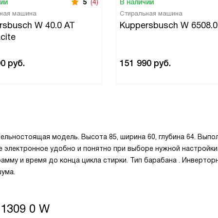
чии
5
(4)
В наличии
ная машина
Стиральная машина
rsbusch W 40.0 AT
Kuppersbusch W 6508.0
cite
90
руб.
151 990
руб.
ельностоящая модель. Высота 85, ширина 60, глубина 64. Выпо
ие электронное удобно и понятно при выборе нужной настройки
мму и время до конца цикла стирки. Тип барабана . Инвертор
шума.
1309 0 W