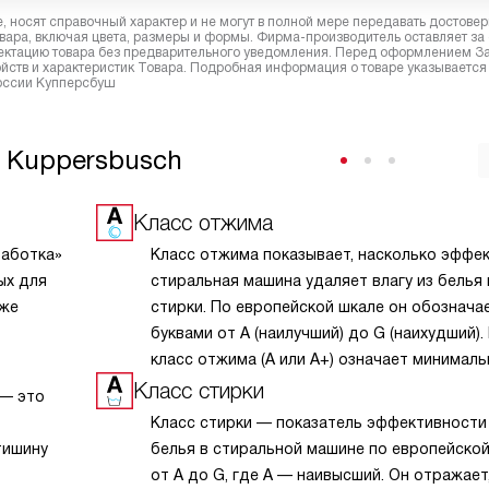
 носят справочный характер и не могут в полной мере передавать достове
вара, включая цвета, размеры и формы. Фирма-производитель оставляет за
лектацию товара без предварительного уведомления. Перед оформлением З
йств и характеристик Товара. Подробная информация о товаре указывается
России Купперсбуш
 Kuppersbusch
Класс отжима
работка»
Класс отжима показывает, насколько эффе
ых для
стиральная машина удаляет влагу из белья
кже
стирки. По европейской шкале он обознача
буквами от A (наилучший) до G (наихудший).
класс отжима (A или A+) означает минимал
остаточную влажность, что сокращает вре
Класс стирки
 — это
и снижает энергозатраты при использован
Класс стирки — показатель эффективности
сушилки или сушки на воздухе. Эффективно
тишину
белья в стиральной машине по европейско
отжима зависит от скорости вращения бар
от A до G, где A — наивысший. Он отражает