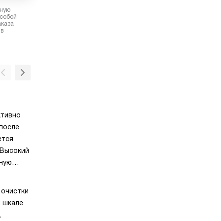
рную
 собой
аказа
 в
Класс энергопотребления A+
ктивно
Класс энергопотребления A+ у стиральной
 после
означает высокую энергоэффективность: т
ется
техника тратит на 20–25% меньше электро
 Высокий
по сравнению с базовым классом A. Модел
ьную
A+ оснащаются улучшенными двигателями,
мя сушки
датчиками загрузки и оптимизированными
Контроль дисбаланса
ии
программами, снижающими расход воды и 
 очистки
Контроль дисбаланса в стиральных машин
сть
Хотя сегодня существуют ещё более экон
й шкале
интеллектуальная система, предотвращаю
абана,
классы (A++, A+++), по обновлённой маркир
,
вибрацию и смещение техники во время от