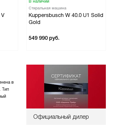
В наличии
Стиральная машина
 V
Kuppersbusch W 40.0 U1 Solid
Gold
549 990
руб.
лнена в
. Тип
ный
Официальный дилер