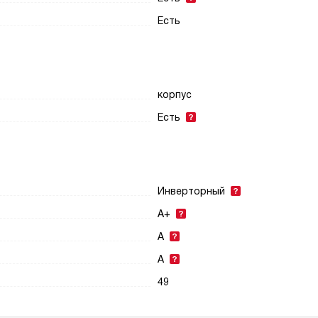
Есть
корпус
Есть
Инверторный
A+
A
A
49