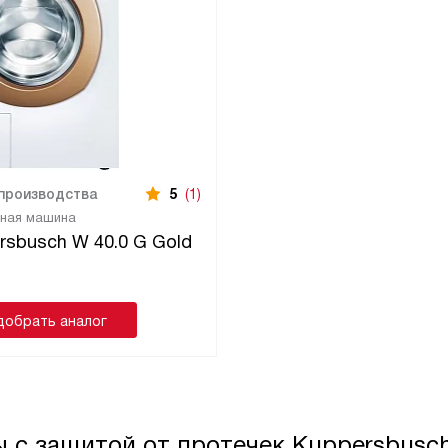
 производства
5
(1)
ьная машина
rsbusch W 40.0 G Gold
добрать аналог
 с защитой от протечек Kuppersbusc