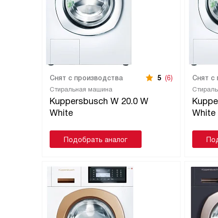
Снят с производства
5
(6)
Снят с
Стиральная машина
Стирал
Kuppersbusch W 20.0 W
Kuppe
White
White
Подобрать аналог
По