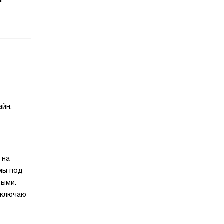
айн.
 на
имы под
тыми.
включаю