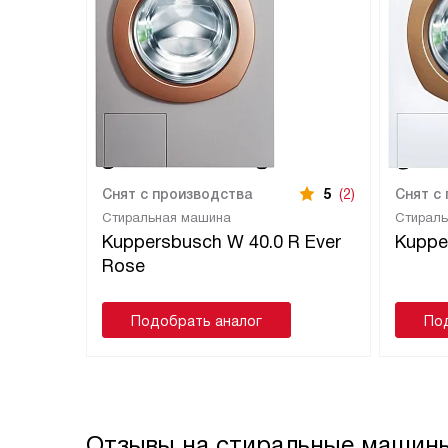
Снят с производства
5
(2)
Снят с
Стиральная машина
Стирал
Kuppersbusch W 40.0 R Ever
Kuppe
Rose
Подобрать аналог
По
Отзывы на стиральные машины