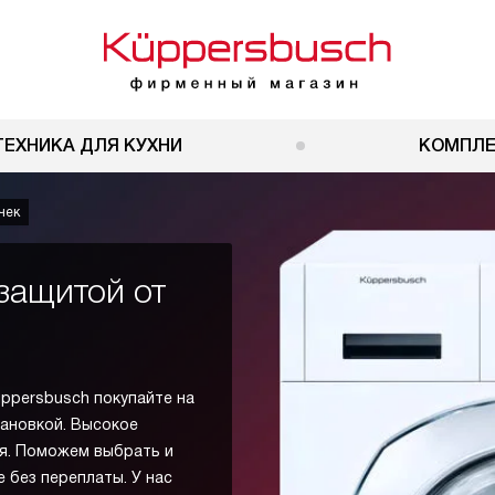
ТЕХНИКА ДЛЯ КУХНИ
КОМПЛ
чек
защитой от
ppersbusch покупайте на
тановкой. Высокое
я. Поможем выбрать и
 без переплаты. У нас