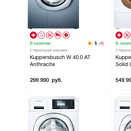
В наличии
5
(4)
В нали
Стиральная машина
Стирал
Kuppersbusch W 40.0 AT
Kuppe
Anthracite
Solid 
299 990
руб.
549 9