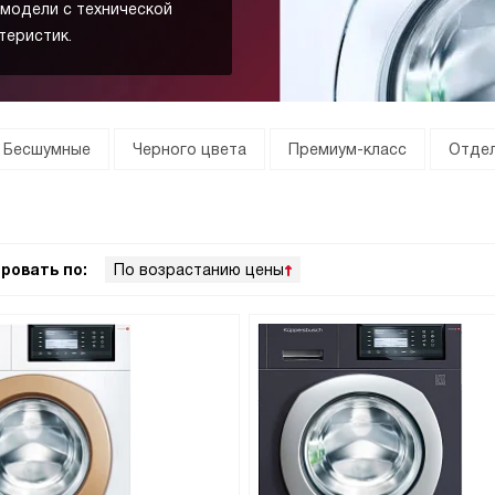
 модели с технической
теристик.
Бесшумные
Черного цвета
Премиум-класс
Отде
ровать по:
По возрастанию цены