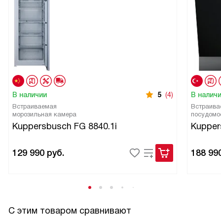
В наличии
5
(4)
В налич
Встраиваемая
Встраива
морозильная камера
посудомо
Kuppersbusch FG 8840.1i
Kupper
129 990
руб.
188 99
С этим товаром сравнивают