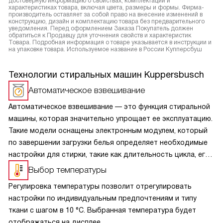
достоверную информацию о свойствах, комплектации и
характеристиках товара, включая цвета, размеры и формы. Фирма-
производитель оставляет за собой право на внесение изменений в
конструкцию, дизайн и комплектацию товара без предварительного
уведомления. Перед оформлением Заказа Покупатель должен
обратиться к Продавцу для уточнения свойств и характеристик
Товара. Подробная информация о товаре указывается в инструкции и
на упаковке товара. Используемое название в России Купперсбуш
Технологии стиральных машин Kuppersbusch
Автоматическое взвешивание
Автоматическое взвешивание — это функция стиральной
машины, которая значительно упрощает ее эксплуатацию.
Такие модели оснащены электронным модулем, который
по завершении загрузки белья определяет необходимые
настройки для стирки, такие как длительность цикла, его
интенсивность, а также расход воды и электроэнергии.
Выбор температуры
Эта опция позволяет не только экономить
Регулировка температуры позволит отрегулировать
на энергоресурсах, но и предотвращать перегрузки
настройки по индивидуальным предпочтениям и типу
в барабане, а также дисбаланс во время отжима.
ткани с шагом в 10 °C. Выбранная температура будет
отображаться на дисплее.