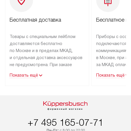
Бесплатная доставка
Бесплатное п
Товары с специальным лейблом
Приборы с особ
доставляются бесплатно
подключаются к
по Москве и в пределах МКАД,
коммуникациям 
и отдельная доставка аксессуаров
в Москве, при э
не предусмотрена. При заказе
за МКАД оплачив
бытовой техники от Kuppersbusch,
Специалисты сер
Показать ещё
Показать ещё
рекомендуем обсудить
партнера заним
с менеджером удобное время
подключением б
доставки и способ оплаты. Товары
Kuppersbusch. У
со статусом «В наличии» могут
профессиональн
быть отправлены покупателю
осуществляется
в течение трех дней. Если вам
плату, и дополни
+7 495 165-07-71
интересен товар «Под заказ»,
по монтажу опла
обсудите возможность его
прайсу. Сервис 
Пн-Пт:
с 8:00 до 22:00