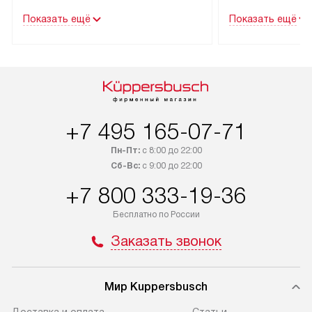
течение трех дней. Техника со
гарантия долгой
Показать ещё
Показать ещё
специальным лейблом
эксплуатации тех
доставляется бесплатно по Москве
Санкт-Петербург
и Санкт-Петербургу. Выезд за МКАД
специальным ле
и КАД оплачивается
подключается б
дополнительно. Возможна
мастера за МКА
доставка товаров по России.
за дополнительн
+7 495 165-07-71
Пн-Пт:
с 8:00 до 22:00
Сб-Вс:
с 9:00 до 22:00
+7 800 333-19-36
Бесплатно по России
Заказать звонок
Мир Kuppersbusch