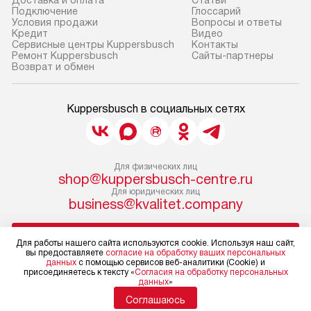
Доставка и оплата
Cтатьи
Подключение
Глоссарий
Условия продажи
Вопросы и ответы
Кредит
Видео
Сервисные центры Kuppersbusch
Контакты
Ремонт Kuppersbusch
Сайты-партнеры
Возврат и обмен
Kuppersbusch в социальных сетях
Для физических лиц
shop@kuppersbusch-centre.ru
Для юридических лиц
business@kvalitet.company
НАПИСАТЬ РУКОВОДСТВУ
Для работы нашего сайта используются cookie. Используя наш сайт,
вы предоставляете
согласие на обработку ваших персональных
данных
с помощью сервисов веб-аналитики (Cookie) и
Политика конфиденциальности
присоединяетесь к тексту «
Согласия на обработку персональных
данных
»
Условия продажи
Карта сайта
Соглашаюсь