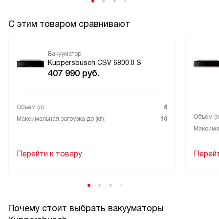
стало для меня надёжным помощником, экономит
продукты и упрощает повседневные процессы!
С этим товаром сравнивают
Вакууматор
Kuppersbusch CSV 6800.0 S
407 990
руб.
Объем (л):
8
Объем (л
Максимальная загрузка до (кг):
10
Максимал
Перейти к товару
Перейт
Почему стоит выбрать вакууматоры