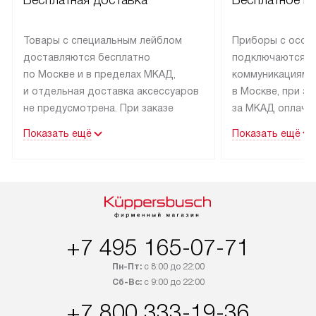
Бесплатная доставка
Бесплатное п
Товары с специальным лейблом
Приборы с особ
доставляются бесплатно
подключаются к
по Москве и в пределах МКАД,
коммуникациям 
и отдельная доставка аксессуаров
в Москве, при э
не предусмотрена. При заказе
за МКАД оплачив
бытовой техники от Kuppersbusch,
Специалисты сер
Показать ещё
Показать ещё
рекомендуем обсудить
партнера заним
с менеджером удобное время
подключением б
доставки и способ оплаты. Товары
Kuppersbusch. У
со статусом «В наличии» могут
профессиональн
быть отправлены покупателю
осуществляется
в течение трех дней. Если вам
плату, и дополни
+7 495 165-07-71
интересен товар «Под заказ»,
по монтажу опла
обсудите возможность его
прайсу. Сервис 
Пн-Пт:
с 8:00 до 22:00
приобретения с менеджером сайта.
гарантию 1 год 
Сб-Вс:
с 9:00 до 22:00
Товары с специальным лейблом
работы и испол
+7 800 333-19-36
доставляются бесплатно
материалы. Про