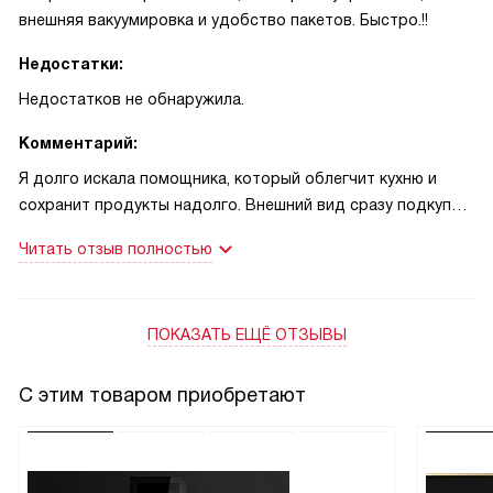
внешняя вакуумировка и удобство пакетов. Быстро.!!
Недостатки:
Недостатков не обнаружила.
Комментарий:
Я долго искала помощника, который облегчит кухню и
сохранит продукты надолго. Внешний вид сразу подкупил:
черное стекло и аккуратный декор Black Velvet — всё
Читать отзыв полностью
стильно и ровно. Сенсорное управление интуитивное, не
нужно долго читать инструкции, всё на виду и понятно.
Внешнее вакуумирование удобно для уже готовых
ПОКАЗАТЬ ЕЩЁ ОТЗЫВЫ
пакетов, а три режима вакуумации позволяют мягко
работать с разными продуктами, не переживая за хрупкие
вещи. В комплекте оказалось много нужных мелочей: по
С этим товаром приобретают
двадцать пять пакетов разного размера, насадка и
вкладка — пригодились с первого дня.