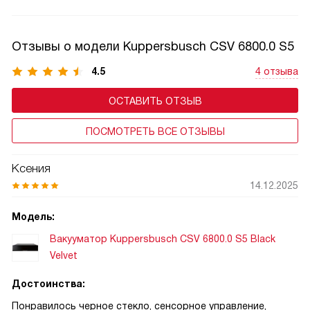
перепад давления, не переполняйте её. Технология
замедляет окисление, сохраняет вкус и экономит место
в холодильнике. Подходит для маринадов, сыпучих
Отзывы о модели Kuppersbusch CSV 6800.0 S5
продуктов и су-вид. Всегда проверяйте герметичность
крышек и следуйте инструкции, чтобы техника служила
4.5
4 отзыва
долго.
ОСТАВИТЬ ОТЗЫВ
ПОСМОТРЕТЬ ВСЕ ОТЗЫВЫ
Ксения
14.12.2025
Модель:
Вакууматор Kuppersbusch CSV 6800.0 S5 Black
Velvet
Достоинства:
Понравилось черное стекло, сенсорное управление,