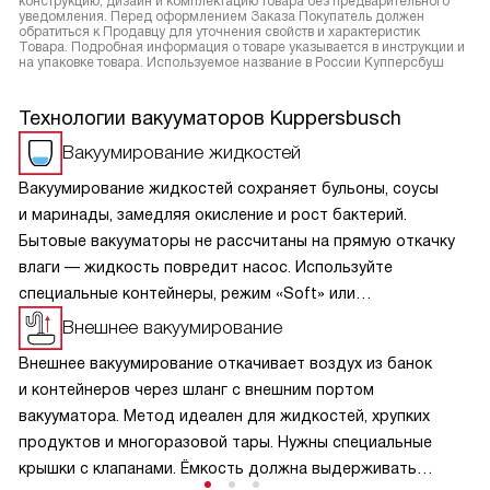
конструкцию, дизайн и комплектацию товара без предварительного
уведомления. Перед оформлением Заказа Покупатель должен
обратиться к Продавцу для уточнения свойств и характеристик
Товара. Подробная информация о товаре указывается в инструкции и
на упаковке товара. Используемое название в России Купперсбуш
Технологии вакууматоров Kuppersbusch
Вакуумирование жидкостей
Вакуумирование жидкостей сохраняет бульоны, соусы
и маринады, замедляя окисление и рост бактерий.
Бытовые вакууматоры не рассчитаны на прямую откачку
влаги — жидкость повредит насос. Используйте
специальные контейнеры, режим «Soft» или
предварительно заморозьте продукт. Герметичная
Внешнее вакуумирование
упаковка экономит место, предотвращает промерзание
Внешнее вакуумирование откачивает воздух из банок
и идеально подходит для приготовления по технологии
и контейнеров через шланг с внешним портом
су-вид. Строго соблюдайте инструкцию, чтобы техника
вакууматора. Метод идеален для жидкостей, хрупких
служила годами. Это надёжный метод заготовки для
продуктов и многоразовой тары. Нужны специальные
кухни.
крышки с клапанами. Ёмкость должна выдерживать