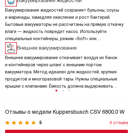
Вакуумирование жидкостей
Вакуумирование жидкостей сохраняет бульоны, соусы
и маринады, замедляя окисление и рост бактерий.
Бытовые вакууматоры не рассчитаны на прямую откачку
влаги — жидкость повредит насос. Используйте
специальные контейнеры, режим «Soft» или
предварительно заморозьте продукт. Герметичная
Внешнее вакуумирование
упаковка экономит место, предотвращает промерзание
Внешнее вакуумирование откачивает воздух из банок
и идеально подходит для приготовления по технологии
и контейнеров через шланг с внешним портом
су-вид. Строго соблюдайте инструкцию, чтобы техника
вакууматора. Метод идеален для жидкостей, хрупких
служила годами. Это надёжный метод заготовки для
продуктов и многоразовой тары. Нужны специальные
кухни.
крышки с клапанами. Ёмкость должна выдерживать
перепад давления, не переполняйте её. Технология
замедляет окисление, сохраняет вкус и экономит место
в холодильнике. Подходит для маринадов, сыпучих
Отзывы о модели Kuppersbusch CSV 6800.0 W
продуктов и су-вид. Всегда проверяйте герметичность
крышек и следуйте инструкции, чтобы техника служила
5
4 отзыва
долго.