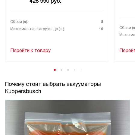
428 990
руб.
Объем (л):
8
Объем (л
Максимальная загрузка до (кг):
10
Максимал
Перейти к товару
Перейт
Почему стоит выбрать вакууматоры
Kuppersbusch