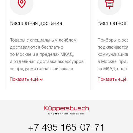
Бесплатная доставка
Бесплатное п
Товары с специальным лейблом
Приборы с особ
доставляются бесплатно
подключаются к
по Москве и в пределах МКАД,
коммуникациям 
и отдельная доставка аксессуаров
в Москве, при э
не предусмотрена. При заказе
за МКАД оплачив
бытовой техники от Kuppersbusch,
Специалисты сер
Показать ещё
Показать ещё
рекомендуем обсудить
партнера заним
с менеджером удобное время
подключением б
доставки и способ оплаты. Товары
Kuppersbusch. У
со статусом «В наличии» могут
профессиональн
быть отправлены покупателю
осуществляется
в течение трех дней. Если вам
плату, и дополни
+7 495 165-07-71
интересен товар «Под заказ»,
по монтажу опла
обсудите возможность его
прайсу. Сервис 