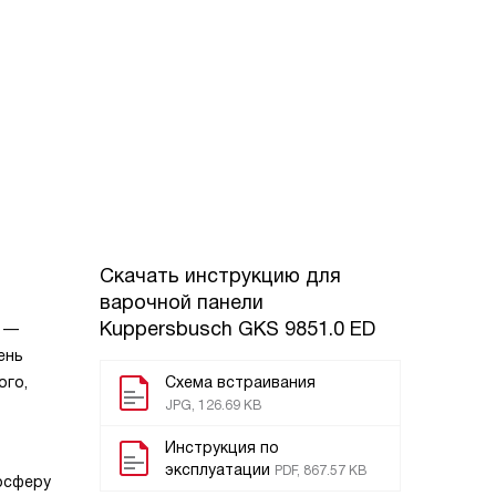
Скачать инструкцию для
варочной панели
Kuppersbusch GKS 9851.0 ED
е —
ень
ого,
Схема встраивания
JPG, 126.69 KB
Инструкция по
эксплуатации
PDF, 867.57 KB
осферу