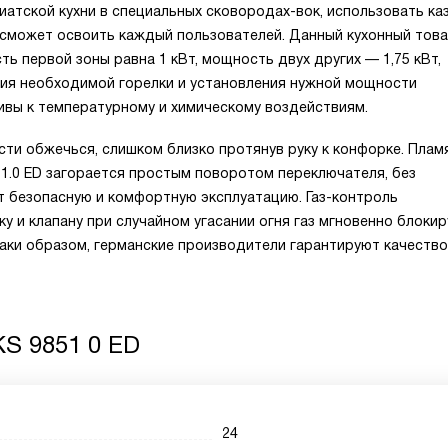
иатской кухни в специальных сковородах-вок, использовать ка
е сможет освоить каждый пользователей. Данный кухонный тов
ь первой зоны равна 1 кВт, мощность двух других — 1,75 кВт,
ения необходимой горелки и установления нужной мощности
ивы к температурному и химическому воздействиям.
ти обжечься, слишком близко протянув руку к конфорке. Плам
1.0 ED загорается простым поворотом переключателя, без
ет безопасную и комфортную эксплуатацию. Газ-контроль
у и клапану при случайном угасании огня газ мгновенно блоки
Таки образом, германские производители гарантируют качество
S 9851 0 ED
24