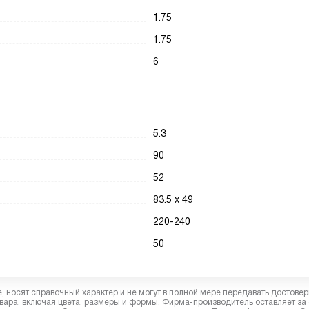
1.75
1.75
6
5.3
90
52
83.5 х 49
220-240
50
 носят справочный характер и не могут в полной мере передавать достове
вара, включая цвета, размеры и формы. Фирма-производитель оставляет за