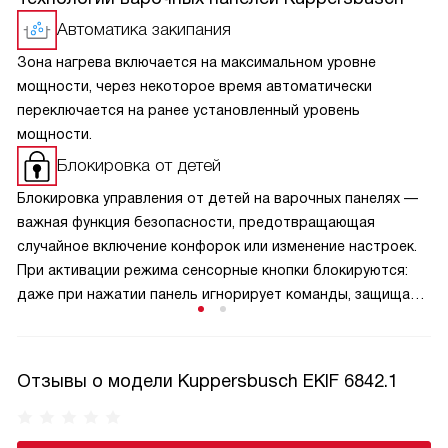
Автоматика закипания
Зона нагрева включается на максимальном уровне
мощности, через некоторое время автоматически
переключается на ранее установленный уровень
мощности.
Блокировка от детей
Блокировка управления от детей на варочных панелях —
важная функция безопасности, предотвращающая
случайное включение конфорок или изменение настроек.
При активации режима сенсорные кнопки блокируются:
даже при нажатии панель игнорирует команды, защищая
малышей от ожогов и аварийных ситуаций. Активируется
защита обычно удержанием специальной кнопки,
а отключается — аналогичным способом, что исключает
Отзывы о модели Kuppersbusch EKIF 6842.1
случайную деактивацию. Эта функция особенно актуальна
в семьях с маленькими детьми и добавляет спокойствие
при готовке.