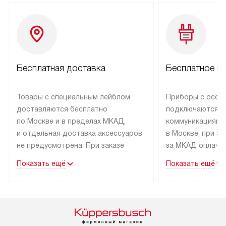
Бесплатная доставка
Бесплатное п
Товары с специальным лейблом
Приборы с особ
доставляются бесплатно
подключаются к
по Москве и в пределах МКАД,
коммуникациям 
и отдельная доставка аксессуаров
в Москве, при э
не предусмотрена. При заказе
за МКАД оплачив
бытовой техники от Kuppersbusch,
Специалисты сер
Показать ещё
Показать ещё
рекомендуем обсудить
партнера заним
с менеджером удобное время
подключением б
доставки и способ оплаты. Товары
Kuppersbusch. У
со статусом «В наличии» могут
профессиональн
быть отправлены покупателю
осуществляется