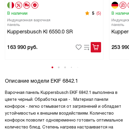
В наличии
5
(5)
В налич
Индукционная варочная
Индукцио
панель
панель
Kuppersbusch KI 6550.0 SR
Kupper
163 990
руб.
253 99
Описание модели
EKIF 6842.1
Варочная панель Kuppersbusch EKIF 6842.1 выполнена в
цвете черный. Обработка края - . Материал панели
конфорок - легко отмывается от загрязнений и обладает
устойчивостью к внешним воздействиям. Количество
конфорок позволит одновременно готовить оптимальное
количество блюд. Степень нагрева настраивается на