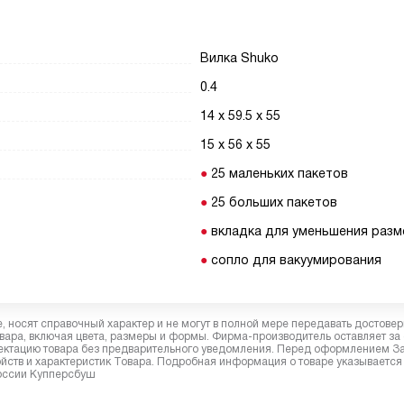
Вилка Shuko
0.4
14 х 59.5 х 55
15 х 56 х 55
25 маленьких пакетов
25 больших пакетов
вкладка для уменьшения раз
сопло для вакуумирования
 носят справочный характер и не могут в полной мере передавать достове
вара, включая цвета, размеры и формы. Фирма-производитель оставляет за
лектацию товара без предварительного уведомления. Перед оформлением З
йств и характеристик Товара. Подробная информация о товаре указывается
России Купперсбуш