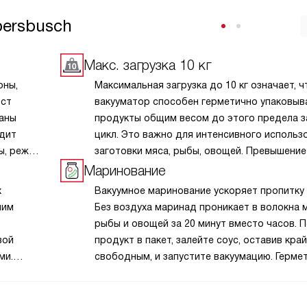
persbusch
Макс. загрузка 10 кг
оны,
Максимальная загрузка до 10 кг означает, ч
ост
вакууматор способен герметично упаковыв
таны
продукты общим весом до этого предела з
едит
цикл. Это важно для интенсивного использ
ы, режим
заготовки мяса, рыбы, овощей. Превышение
дукт.
нагрузки ведёт к перегреву мотора, дефор
Маринование
шва и поломке. Распределяйте продукт рав
х
Вакуумное маринование ускоряет пропитку 
одходит
не перегружайте камеру.
ним
Без воздуха маринад проникает в волокна м
трого
рыбы и овощей за 20 минут вместо часов. 
ужила
вой
продукт в пакет, залейте соус, оставив край
кухни.
ми.
свободным, и запустите вакуумацию. Герме
ения,
обеспечивает равномерное распределение
и защищает от окисления. Избегайте остры
о
костей — они прорвут плёнку. Используйте