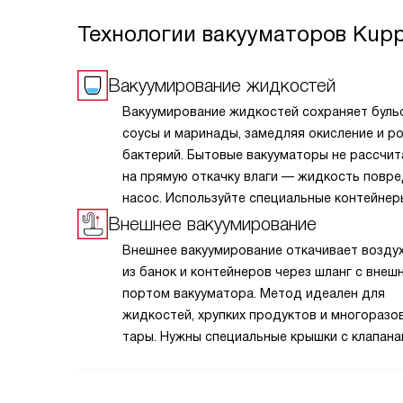
Технологии вакууматоров Kup
Вакуумирование жидкостей
Вакуумирование жидкостей сохраняет буль
соусы и маринады, замедляя окисление и р
бактерий. Бытовые вакууматоры не рассчи
на прямую откачку влаги — жидкость повр
насос. Используйте специальные контейнер
«Soft» или предварительно заморозьте про
Внешнее вакуумирование
Герметичная упаковка экономит место,
Внешнее вакуумирование откачивает возду
предотвращает промерзание и идеально п
из банок и контейнеров через шланг с внеш
для приготовления по технологии су-вид. С
портом вакууматора. Метод идеален для
соблюдайте инструкцию, чтобы техника сл
жидкостей, хрупких продуктов и многоразо
годами. Это надёжный метод заготовки для 
тары. Нужны специальные крышки с клапана
Ёмкость должна выдерживать перепад давл
не переполняйте её. Технология замедляет
окисление, сохраняет вкус и экономит мест