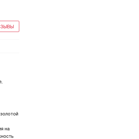
о время
необходимости смазывать. Плавный ход
ет
гарантирует плотное прилегание крышки
и качественный шов.
ТЗЫВЫ
е,
 золотой
мя на
жность