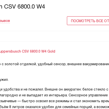
h CSV 6800.0 W4
сыпучих
пакеты, не перегружайте их и охлаждайте в
процесса. Метод экономит время, сохраня
ии,
сочность и раскрывает вкус блюд.
тзывов
ПОСМОТРЕТЬ ВСЕ О
uppersbusch CSV 6800.0 W4 Gold
 с золотой отделкой, удобный сенсор, внешнее вакуумировани
ужил.
и удобства и не пожалел. Внешне он аккуратен: белое стекло с
лагородно и не выпадает из интерьера. Сенсорное управление
отзывчивые — быстро освоил все режимы и стал экономить вре
Объём 8 литров оказался удобен для семейных порций, а возмо