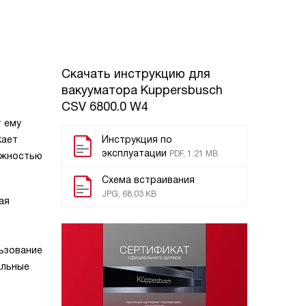
Скачать инструкцию для
вакууматора
Kuppersbusch
CSV 6800.0 W4
т ему
кает
Инструкция по
эксплуатации
PDF, 1.21 MB
ёжностью
Схема встраивания
JPG, 68.03 KB
ая
льзование
альные