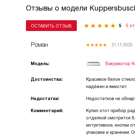
Отзывы о модели Kuppersbusc
в холодильнике. Подходит для маринадов, 
продуктов и су-вид. Всегда проверяйте
герметичность крышек и следуйте инструкц
5
5 о
ОСТАВИТЬ ОТЗЫВ
чтобы техника служила долго.
Роман
21.11.2025
Вакууматор K
Модель:
Достоинства:
Красивое белое стекло
надёжен и вместит.
Недостатки:
Недостатков не обнар
Комментарий:
Купил этот прибор рад
отделкой смотрится б
интуитивное, кнопки 
упаковке и хранении. 