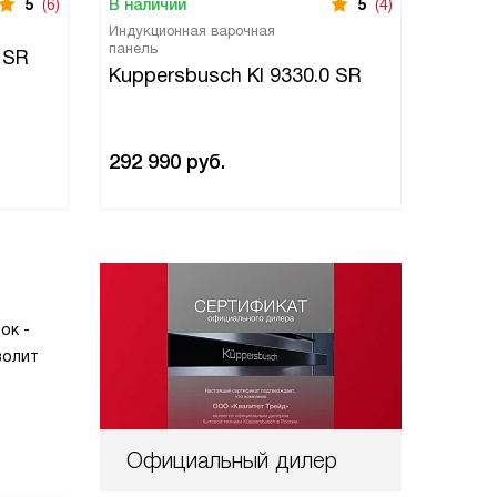
5
(6)
В наличии
5
(4)
В нали
Индукционная варочная
Индукци
панель
панель
 SR
Kuppersbusch KI 9330.0 SR
Kuppe
292 990
руб.
397 9
ок -
волит
Официальный дилер