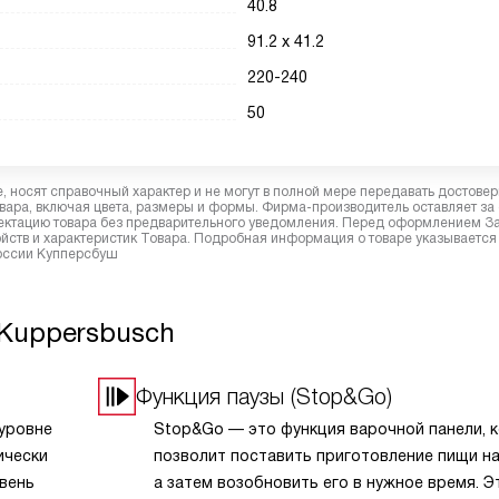
40.8
91.2 х 41.2
220-240
50
 носят справочный характер и не могут в полной мере передавать достове
вара, включая цвета, размеры и формы. Фирма-производитель оставляет за
лектацию товара без предварительного уведомления. Перед оформлением З
йств и характеристик Товара. Подробная информация о товаре указывается
России Купперсбуш
 Kuppersbusch
Функция паузы (Stop&Go)
 уровне
Stop&Go — это функция варочной панели, 
ически
позволит поставить приготовление пищи на 
вень
а затем возобновить его в нужное время. Э