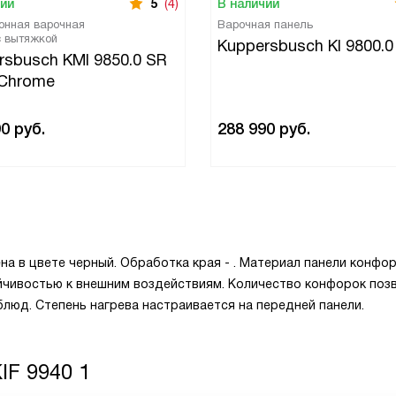
чии
5
(4)
В наличии
онная варочная
Варочная панель
с вытяжкой
Kuppersbusch KI 9800.0
rsbusch KMI 9850.0 SR
 Chrome
90
руб.
288 990
руб.
на в цвете черный. Обработка края - . Материал панели конфор
ойчивостью к внешним воздействиям. Количество конфорок поз
люд. Степень нагрева настраивается на передней панели.
IF 9940 1