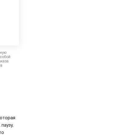
рную
 собой
аказа
 в
которая
паузу,
то