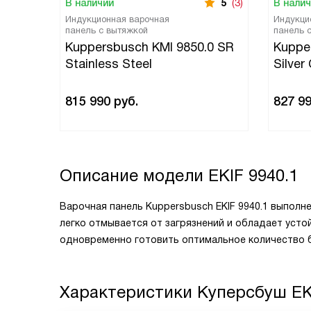
В наличии
5
(3)
В нали
Индукционная варочная
Индукци
панель с вытяжкой
панель 
Kuppersbusch KMI 9850.0 SR
Kuppe
Stainless Steel
Silver
815 990
руб.
827 9
Описание модели
EKIF 9940.1
Варочная панель Kuppersbusch EKIF 9940.1 выполне
легко отмывается от загрязнений и обладает уст
одновременно готовить оптимальное количество б
Характеристики
Куперсбуш EK