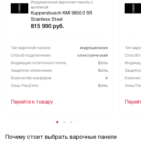
Индукционная варочная панель с
вытяжкой
Kuppersbusch KMI 9850.0 SR
Stainless Steel
815 990
руб.
Тип варочной панели:
индукционная
Тип варо
Способ подключения:
электрический
Способ 
Индикация остаточного тепла:
Есть
Индикаци
Защитное отключение:
Есть
Защитно
Количество конфорок:
4
Количес
Зоны FlexZone:
Есть
Зоны Fle
Перейти к товару
Перейт
Почему стоит выбрать варочные панели