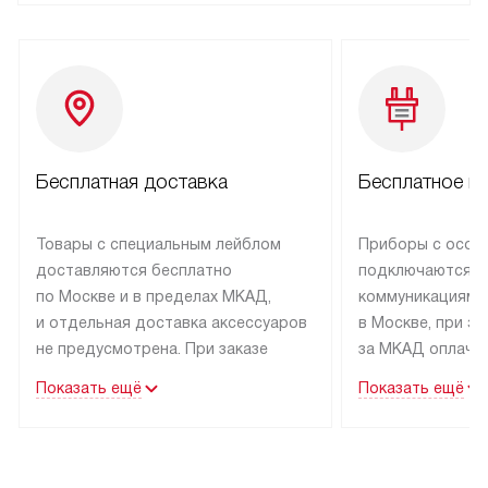
Бесплатная доставка
Бесплатное п
Товары с специальным лейблом
Приборы с особ
доставляются бесплатно
подключаются к
по Москве и в пределах МКАД,
коммуникациям 
и отдельная доставка аксессуаров
в Москве, при э
не предусмотрена. При заказе
за МКАД оплачив
бытовой техники от Kuppersbusch,
Специалисты сер
Показать ещё
Показать ещё
рекомендуем обсудить
партнера заним
с менеджером удобное время
подключением б
доставки и способ оплаты. Товары
Kuppersbusch. У
со статусом «В наличии» могут
профессиональн