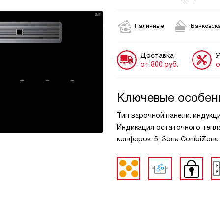
Наличные
Банковска
Доставка
У
от 800 руб.
о
Ключевые особен
Тип варочной панели: индукц
Индикация остаточного тепла
конфорок: 5, Зона CombiZone: