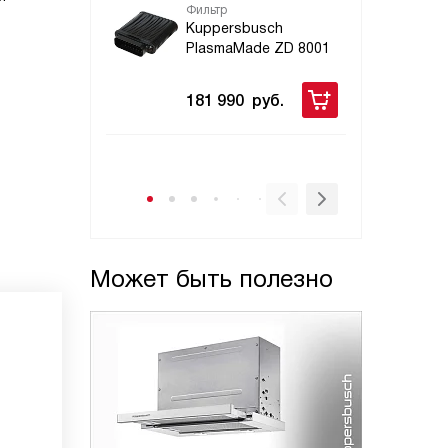
Фильтр
Дек
для
Kuppersbusch
вст
PlasmaMade ZD 8001
Ku
99
181 990
руб.
28
Может быть полезно