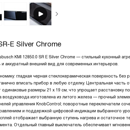
SR-E Silver Chrome
usch KMI 12850.0 SR E Silver Chrome — стильный кухонный агр
и аккуратный внешний вид для современных интерьеров.
номику: гладкая черная стеклокерамическая поверхность без 
ганично вписать прибор в любую отделку. Центральная часть 
 одинаковые размеры 21 х 19 см, что упрощает расстановку п
а воздуховода изготовлена из литого железа — прочный элемен
елей управления KnobControl; поворотные переключатели соч
правлением и поддержкой цифровой индикации выбранного ур
сплей отображает выбранную ступень нагрева и остаточное те
мента. Отдельный главный выключатель обеспечивает мгновен