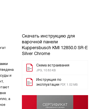
Скачать инструкцию для
варочной панели
Kuppersbusch KMI 12850.0 SR-E
егат
Silver Chrome
рамки
Схема встраивания
отведена
JPG, 10.83 KB
осуды и
Инструкция по
т,
эксплуатации
PDF, 1.02 MB
етают
овня
пло, а
ное