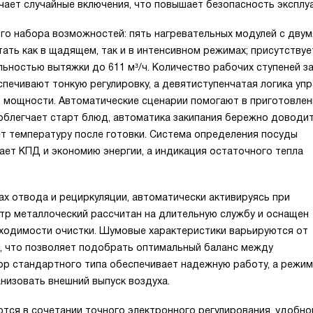
ючает случайные включения, что повышает безопасность эксплу
ого набора возможностей: пять нагревательных модулей с двум
ать как в щадящем, так и в интенсивном режимах; присутству
ьностью вытяжки до 611 м³/ч. Количество рабочих ступеней з
печивают тонкую регулировку, а девятиступенчатая логика уп
 мощности. Автоматические сценарии помогают в приготовлен
облегчает старт блюд, автоматика закипания бережно доводи
ет температуру после готовки. Система определения посуды
ает КПД и экономию энергии, а индикация остаточного тепла
х отвода и рециркуляции, автоматически активируясь при
тр металлoческий рассчитан на длительную службу и оснащен
ходимости очистки. Шумовые характеристики варьируются от
, что позволяет подобрать оптимальный баланс между
р стандартного типа обеспечивает надежную работу, а режим
низовать внешний выпуск воздуха.
ся в сочетании точного электронного регулирования, удобно