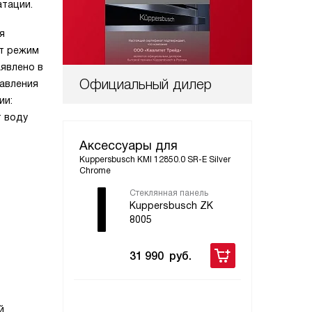
атации.
я
ет режим
аявлено в
Официальный дилер
равления
ии:
т воду
Аксессуары для
Kuppersbusch KMI 12850.0 SR-E Silver
Chrome
Стеклянная панель
Уго
Kuppersbusch ZK
Ku
8005
80
31 990
руб.
11
й