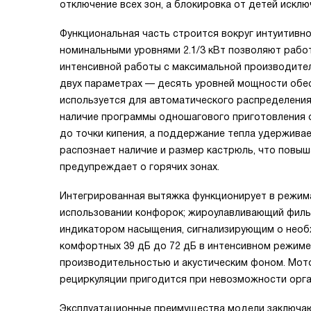
отключение всех зон, а блокировка от детей искл
Функциональная часть строится вокруг интуитивн
номинальными уровнями 2.1/3 кВт позволяют работ
интенсивной работы с максимальной производител
двух параметрах — десять уровней мощности обес
используется для автоматического распределения
наличие программы одношагового приготовления 
до точки кипения, а поддержание тепла удержива
распознает наличие и размер кастрюль, что повыш
предупреждает о горячих зонах.
Интегрированная вытяжка функционирует в режима
использовании конфорок; жироулавливающий филь
индикатором насыщения, сигнализирующим о необ
комфортных 39 дБ до 72 дБ в интенсивном режиме
производительностью и акустическим фоном. Мото
рециркуляции пригодится при невозможности орга
Эксплуатационные преимущества модели заключают