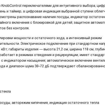
 KnobControl переключателями для интуитивного выбора, циф
ень и таймер, а цифровая индикация выбранной ступени облег
смотрены распознавание наличия посуды, индикатор остаточн
учайного включения с блокировкой для детей; защитное автома
тое без контроля.
лировки мощности и остаточного хода, а интенсивный режим
ительности. Электрическое подключение при стандартном на
 кВт; габариты изделия — высота 21,2 см, ширина 118 см, глубин
 работает в режимах отведения и рециркуляции, имеет станда
 с индикатором насыщения; автоматическое включение вентил
вода и диапазон шума 39–72 дБ подтверждают сбалансированн
 стекла
осуды, авторежим кипячения, индикация остаточного тепла