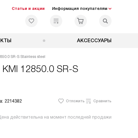
Статьи и акции
Информация покупателям
ЕКТЫ
АКСЕССУАРЫ
0.0 SR-S Stainless steel
 KMI 12850.0 SR-S
а:
2214382
Отложить
Сравнить
Цена действительна на момент последней продажи