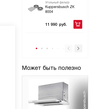
Угольный фильтр
Уго
Kuppersbusch ZK
Ku
8004
80
11 990
руб.
56
Может быть полезно