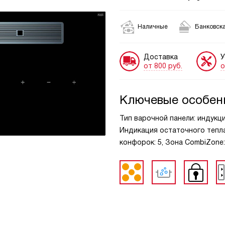
Наличные
Банковска
Доставка
У
от 800 руб.
о
Ключевые особен
Тип варочной панели: индукц
Индикация остаточного тепла
конфорок: 5, Зона CombiZone: