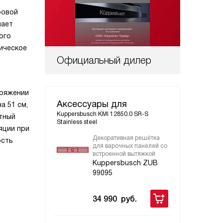
ровой
чает
ого
тическое
Официальный дилер
пряжении
Аксессуары для
а 51 см,
Kuppersbusch KMI 12850.0 SR-S
ртный
Stainless steel
яции при
Декоративная решётка
Дек
ость
для варочных панелей со
для
встроенной вытяжкой
вст
Kuppersbusch ZUB
Ku
99095
99
34 990
руб.
28