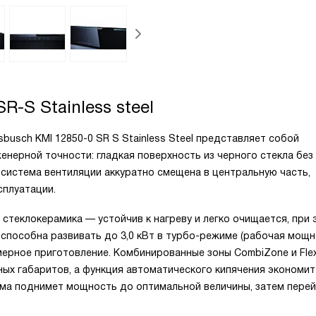
SR-S Stainless steel
busch KMI 12850-0 SR S Stainless Steel представляет собой
енерной точности: гладкая поверхность из черного стекла без
 система вентиляции аккуратно смещена в центральную часть,
сплуатации.
стеклокерамика — устойчив к нагреву и легко очищается, при 
 способна развивать до 3,0 кВт в турбо-режиме (рабочая мощн
омерное приготовление. Комбинированные зоны CombiZone и Fle
х габаритов, а функция автоматического кипячения экономит
ама поднимет мощность до оптимальной величины, затем перей