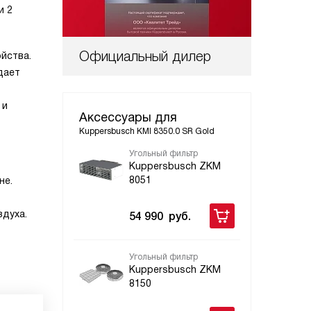
и 2
Официальный дилер
йства.
дает
 и
Аксессуары для
Kuppersbusch KMI 8350.0 SR Gold
Угольный фильтр
Фил
Kuppersbusch ZKM
Ku
8051
Pl
не.
духа.
54 990
руб.
18
Угольный фильтр
Сте
Kuppersbusch ZKM
Ku
8150
80