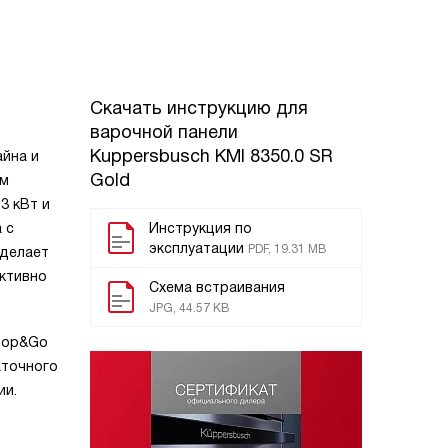
Скачать инструкцию для
варочной панели
Kuppersbusch KMI 8350.0 SR
айна и
Gold
ым
3 кВт и
 с
Инструкция по
эксплуатации
PDF, 19.31 MB
 делает
ективно
Схема встраивания
JPG, 44.57 KB
Stop&Go
аточного
ии.