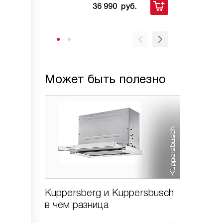
36 990
руб.
24
Может быть полезно
Kuppersberg и Kuppersbusch
Варочн
в чем разница
Kuppers
стекло