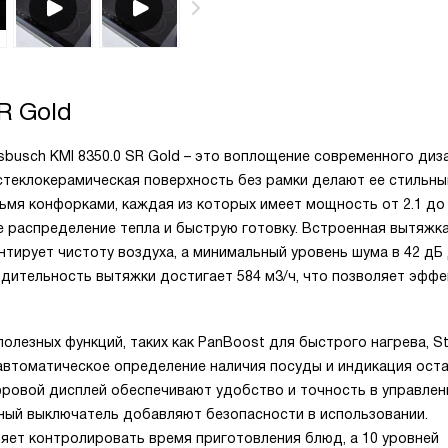
R Gold
busch KMI 8350.0 SR Gold – это воплощение современного диз
 стеклокерамическая поверхность без рамки делают ее стильн
мя конфорками, каждая из которых имеет мощность от 2.1 до 
е распределение тепла и быструю готовку. Встроенная вытяжка
ирует чистоту воздуха, а минимальный уровень шума в 42 дБ
одительность вытяжки достигает 584 м3/ч, что позволяет эфф
олезных функций, таких как PanBoost для быстрого нагрева, 
 автоматическое определение наличия посуды и индикация ост
ифровой дисплей обеспечивают удобство и точность в управлен
вный выключатель добавляют безопасности в использовании.
яет контролировать время приготовления блюд, а 10 уровней