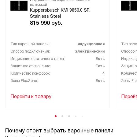
вытяжкой
Kuppersbusch KMI 9850.0 SR
Stainless Steel
815 990
руб.
Тип варочной панели:
индукционная
Тип варо
Способ подключения:
электрический
Способ 
Индикация остаточного тепла:
Есть
Индикаци
Защитное отключение:
Есть
Защитно
Количество конфорок:
4
Количес
Зоны FlexZone:
Есть
Зоны Fle
Перейти к товару
Перейт
Почему стоит выбрать варочные панели