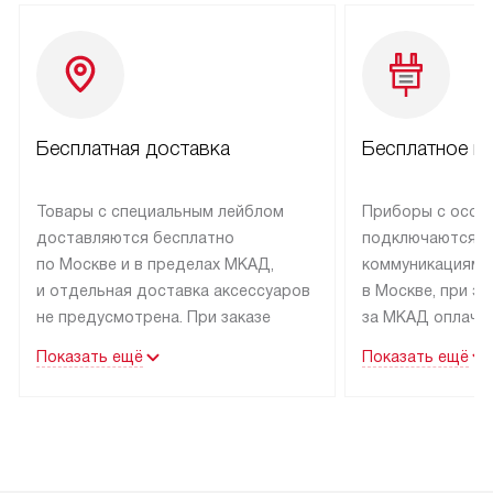
Бесплатная доставка
Бесплатное п
Товары с специальным лейблом
Приборы с особ
доставляются бесплатно
подключаются к
по Москве и в пределах МКАД,
коммуникациям 
и отдельная доставка аксессуаров
в Москве, при э
не предусмотрена. При заказе
за МКАД оплачив
бытовой техники от Kuppersbusch,
Специалисты сер
Показать ещё
Показать ещё
рекомендуем обсудить
партнера заним
с менеджером удобное время
подключением б
доставки и способ оплаты. Товары
Kuppersbusch. У
со статусом «В наличии» могут
профессиональн
быть отправлены покупателю
осуществляется