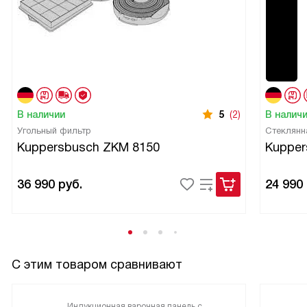
В наличии
5
(2)
В налич
Угольный фильтр
Стеклянн
Kuppersbusch ZKM 8150
Kupper
36 990
руб.
24 990
С этим товаром сравнивают
Индукционная варочная панель с