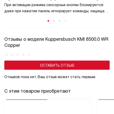
При активации режима сенсорные кнопки блокируются:
даже при нажатии панель игнорирует команды, защищая
малышей от ожогов и аварийных ситуаций. Активируется
защита обычно удержанием специальной кнопки,
а отключается — аналогичным способом, что исключает
случайную деактивацию. Эта функция особенно актуальна
Отзывы о модели Kuppersbusch KMI 8500.0 WR
в семьях с маленькими детьми и добавляет спокойствие
Copper
при готовке.
ОСТАВИТЬ ОТЗЫВ
Отзывов пока нет, Ваш отзыв может стать первым.
С этим товаром приобретают