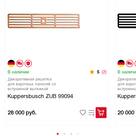
В наличии
5
(2)
В налич
Декоративная решётка
Декорати
для варочных панелей со
для варо
встроенной вытяжкой
встроенн
Kuppersbusch ZUB 99094
Kupper
28 000
руб.
20 000