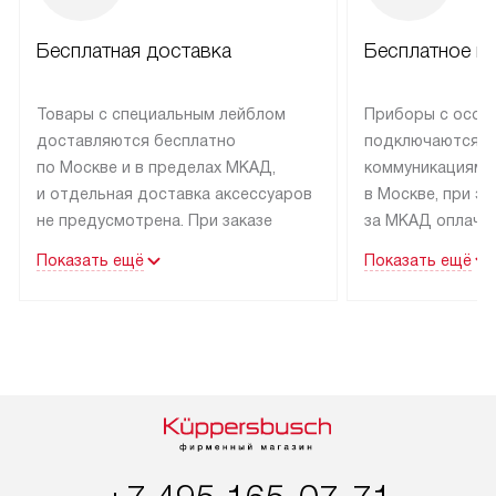
Бесплатная доставка
Бесплатное п
Товары с специальным лейблом
Приборы с особ
доставляются бесплатно
подключаются к
по Москве и в пределах МКАД,
коммуникациям 
и отдельная доставка аксессуаров
в Москве, при э
не предусмотрена. При заказе
за МКАД оплачив
бытовой техники от Kuppersbusch,
Специалисты сер
Показать ещё
Показать ещё
рекомендуем обсудить
партнера заним
с менеджером удобное время
подключением б
доставки и способ оплаты. Товары
Kuppersbusch. У
со статусом «В наличии» могут
профессиональн
быть отправлены покупателю
осуществляется
в течение трех дней. Если вам
плату, и дополни
интересен товар «Под заказ»,
по монтажу опла
обсудите возможность его
прайсу. Сервис 
приобретения с менеджером сайта.
гарантию 1 год 