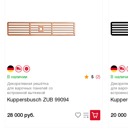
В наличии
5
(2)
В налич
Декоративная решётка
Декорати
для варочных панелей со
для варо
встроенной вытяжкой
встроенн
Kuppersbusch ZUB 99094
Kupper
28 000
руб.
20 000