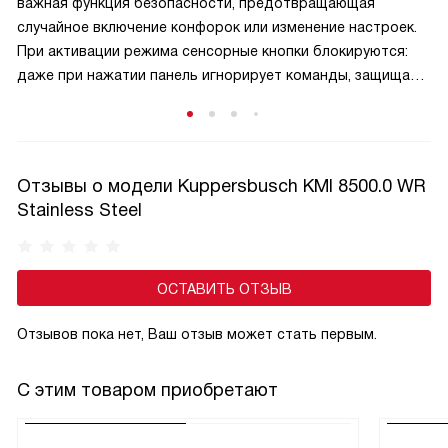
важная функция безопасности, предотвращающая
случайное включение конфорок или изменение настроек.
При активации режима сенсорные кнопки блокируются:
даже при нажатии панель игнорирует команды, защищая
малышей от ожогов и аварийных ситуаций. Активируется
защита обычно удержанием специальной кнопки,
а отключается — аналогичным способом, что исключает
случайную деактивацию. Эта функция особенно актуальна
Отзывы о модели Kuppersbusch KMI 8500.0 WR
в семьях с маленькими детьми и добавляет спокойствие
Stainless Steel
при готовке.
ОСТАВИТЬ ОТЗЫВ
Отзывов пока нет, Ваш отзыв может стать первым.
С этим товаром приобретают