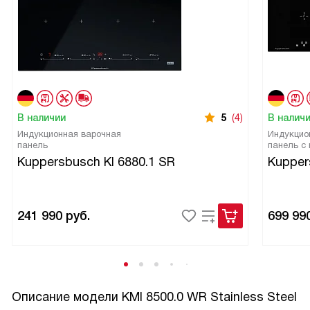
В наличии
5
(4)
В налич
Индукционная варочная
Индукцио
панель
панель с
Kuppersbusch KI 6880.1 SR
Kupper
241 990
руб.
699 99
Описание модели
KMI 8500.0 WR Stainless Steel