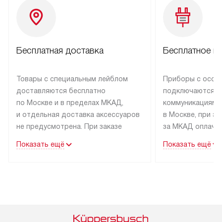
Бесплатная доставка
Бесплатное п
Товары с специальным лейблом
Приборы с особ
доставляются бесплатно
подключаются к
по Москве и в пределах МКАД,
коммуникациям 
и отдельная доставка аксессуаров
в Москве, при э
не предусмотрена. При заказе
за МКАД оплачив
бытовой техники от Kuppersbusch,
Специалисты сер
Показать ещё
Показать ещё
рекомендуем обсудить
партнера заним
с менеджером удобное время
подключением б
доставки и способ оплаты. Товары
Kuppersbusch. У
со статусом «В наличии» могут
профессиональн
быть отправлены покупателю
осуществляется
в течение трех дней. Если вам
плату, и дополни
интересен товар «Под заказ»,
по монтажу опла