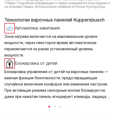
Товара. Подробная информация о товаре указывается в инструкции и
на упаковке товара. Используемое название в России Купперсбуш
Технологии варочных панелей Kuppersbusch
Автоматика закипания
Зона нагрева включается на максимальном уровне
мощности, через некоторое время автоматически
переключается на ранее установленный уровень
мощности.
Блокировка от детей
Блокировка управления от детей на варочных панелях —
важная функция безопасности, предотвращающая
случайное включение конфорок или изменение настроек.
При активации режима сенсорные кнопки блокируются:
даже при нажатии панель игнорирует команды, защищая
малышей от ожогов и аварийных ситуаций. Активируется
защита обычно удержанием специальной кнопки,
а отключается — аналогичным способом, что исключает