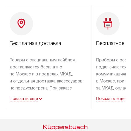
Бесплатная доставка
Бесплатное п
Товары с специальным лейблом
Приборы с особ
доставляются бесплатно
подключаются к
по Москве и в пределах МКАД,
коммуникациям 
и отдельная доставка аксессуаров
в Москве, при э
не предусмотрена. При заказе
за МКАД оплачив
бытовой техники от Kuppersbusch,
Специалисты сер
Показать ещё
Показать ещё
рекомендуем обсудить
партнера заним
с менеджером удобное время
подключением б
доставки и способ оплаты. Товары
Kuppersbusch. У
со статусом «В наличии» могут
профессиональн
быть отправлены покупателю
осуществляется