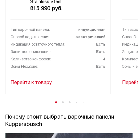
Stainless Steel
815 990
руб.
Тип варочной панели:
индукционная
Тип варо
Способ подключения:
электрический
Способ 
Индикация остаточного тепла:
Есть
Индикаци
Защитное отключение:
Есть
Защитно
Количество конфорок:
4
Количес
Зоны FlexZone:
Есть
Зоны Fle
Перейти к товару
Перейт
Почему стоит выбрать варочные панели
Kuppersbusch