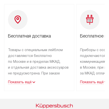
Бесплатная доставка
Бесплатное п
Товары с специальным лейблом
Приборы с особ
доставляются бесплатно
подключаются к
по Москве и в пределах МКАД,
коммуникациям 
и отдельная доставка аксессуаров
в Москве, при э
не предусмотрена. При заказе
за МКАД оплачив
бытовой техники от Kuppersbusch,
Специалисты сер
Показать ещё
Показать ещё
рекомендуем обсудить
партнера заним
с менеджером удобное время
подключением б
доставки и способ оплаты. Товары
Kuppersbusch. У
со статусом «В наличии» могут
профессиональн
быть отправлены покупателю
осуществляется