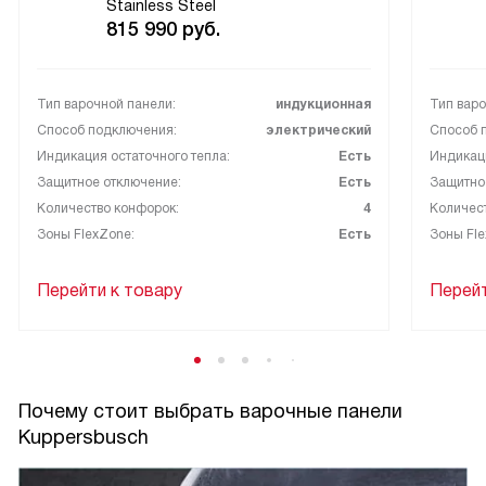
Stainless Steel
815 990
руб.
Тип варочной панели:
индукционная
Тип варо
Способ подключения:
электрический
Способ 
Индикация остаточного тепла:
Есть
Индикаци
Защитное отключение:
Есть
Защитно
Количество конфорок:
4
Количес
Зоны FlexZone:
Есть
Зоны Fle
Перейти к товару
Перейт
Почему стоит выбрать варочные панели
Kuppersbusch