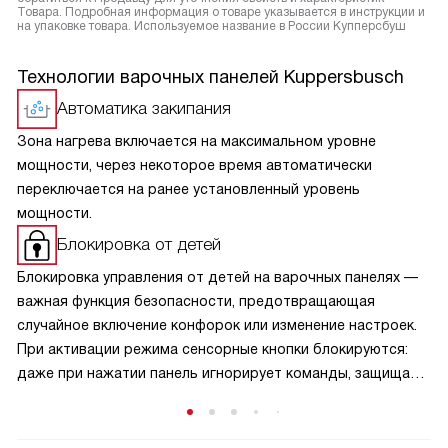
Товара. Подробная информация о товаре указывается в инструкции и
на упаковке товара. Используемое название в России Купперсбуш
Технологии варочных панелей Kuppersbusch
Автоматика закипания
Зона нагрева включается на максимальном уровне
мощности, через некоторое время автоматически
переключается на ранее установленный уровень
мощности.
Блокировка от детей
Блокировка управления от детей на варочных панелях —
важная функция безопасности, предотвращающая
случайное включение конфорок или изменение настроек.
При активации режима сенсорные кнопки блокируются:
даже при нажатии панель игнорирует команды, защищая
малышей от ожогов и аварийных ситуаций. Активируется
защита обычно удержанием специальной кнопки,
а отключается — аналогичным способом, что исключает