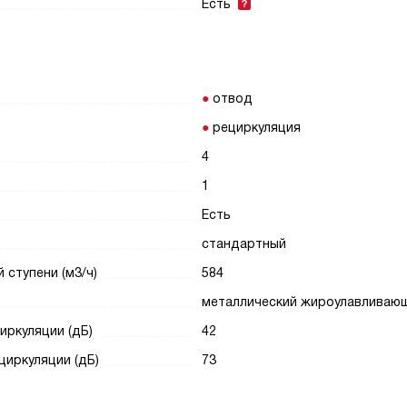
Есть
отвод
рециркуляция
4
1
Есть
стандартный
ступени (м3/ч)
584
металлический жироулавливаю
иркуляции (дБ)
42
циркуляции (дБ)
73