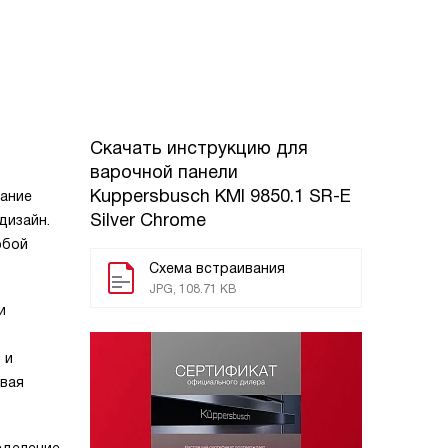
Скачать инструкцию для
варочной панели
Kuppersbusch KMI 9850.1 SR-E
тание
Silver Chrome
дизайн.
юбой
Схема встраивания
JPG, 108.71 KB
и
 и
овая