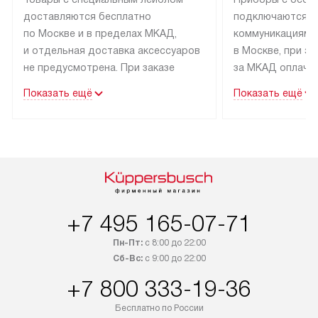
доставляются бесплатно
подключаются к
по Москве и в пределах МКАД,
коммуникациям 
и отдельная доставка аксессуаров
в Москве, при э
не предусмотрена. При заказе
за МКАД оплачив
бытовой техники от Kuppersbusch,
Специалисты сер
Показать ещё
Показать ещё
рекомендуем обсудить
партнера заним
с менеджером удобное время
подключением б
доставки и способ оплаты. Товары
Kuppersbusch. У
со статусом «В наличии» могут
профессиональн
быть отправлены покупателю
осуществляется
в течение трех дней. Если вам
плату, и дополни
интересен товар «Под заказ»,
по монтажу опла
+7 495 165-07-71
обсудите возможность его
прайсу. Сервис 
приобретения с менеджером сайта.
гарантию 1 год 
Пн-Пт:
с 8:00 до 22:00
Товары с специальным лейблом
работы и испол
Сб-Вс:
с 9:00 до 22:00
доставляются бесплатно
материалы. Про
+7 800 333-19-36
по Москве в пределах МКАД,
установление, п
и отдельная доставка аксессуаров
и регулярное об
Бесплатно по России