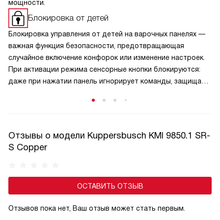
мощности.
Блокировка от детей
Блокировка управления от детей на варочных панелях —
важная функция безопасности, предотвращающая
случайное включение конфорок или изменение настроек.
При активации режима сенсорные кнопки блокируются:
даже при нажатии панель игнорирует команды, защищая
малышей от ожогов и аварийных ситуаций. Активируется
защита обычно удержанием специальной кнопки,
а отключается — аналогичным способом, что исключает
случайную деактивацию. Эта функция особенно актуальна
Отзывы о модели Kuppersbusch KMI 9850.1 SR-
в семьях с маленькими детьми и добавляет спокойствие
S Copper
при готовке.
ОСТАВИТЬ ОТЗЫВ
Отзывов пока нет, Ваш отзыв может стать первым.