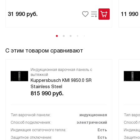
31 990
руб.
11 990
С этим товаром сравнивают
Индукционная варочная панель с
вытяжкой
Kuppersbusch KMI 9850.0 SR
Stainless Steel
815 990
руб.
Тип варочной панели:
индукционная
Тип варо
Способ подключения:
электрический
Способ 
Индикация остаточного тепла:
Есть
Индикаци
Защитное отключение:
Есть
Защитно