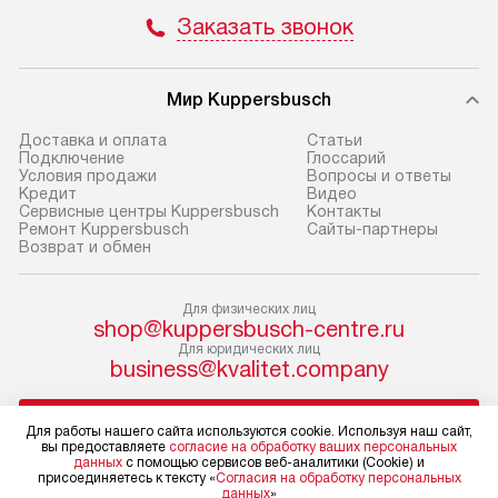
не предусмотрена.
обеспечивают п
Заказать звонок
и эффективную 
В оговоренный день служба
техники, предо
доставки доставит упакованный
ошибки и прежд
Мир Kuppersbusch
прибор до двери или прихожей.
Если необходимо переместить
Готовые коммун
Доставка и оплата
Cтатьи
Подключение
Глоссарий
прибор до места установки,
предполагают, в
Условия продажи
Вопросы и ответы
пожалуйста, предварительно
от категории, на
Кредит
Видео
Сервисные центры Kuppersbusch
Контакты
уточните это с менеджером.
установленной р
Ремонт Kuppersbusch
Сайты-партнеры
За данную услугу взимается
к воде, крана и 
Возврат и обмен
дополнительная плата. Важно
слива. Стандарт
учитывать, что если размеры
включает в себя:
Для физических лиц
прибора не позволяют ему пройти
транспортировоч
shop@kuppersbusch-centre.ru
через дверной проем, сотрудники
разблокировку п
Для юридических лиц
business@kvalitet.company
транспортной службы не могут
соединение отде
демонтировать дверцы, ручки или
монтаж техники 
НАПИСАТЬ РУКОВОДСТВУ
другие выступающие элементы, так
на место с пров
Для работы нашего сайта используются cookie. Используя наш сайт,
вы предоставляете
согласие на обработку ваших персональных
как это может привести к отказу
подключение к 
данных
с помощью сервисов веб-аналитики (Cookie) и
Политика конфиденциальности
присоединяетесь к тексту «
Согласия на обработку персональных
в гарантийном ремонте в будущем.
коммуникациям, 
данных
»