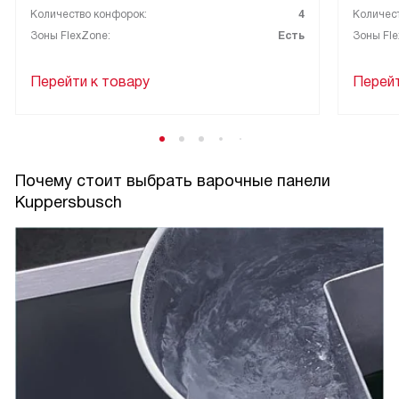
Количество конфорок:
4
Количес
Зоны FlexZone:
Есть
Зоны Fle
Перейти к товару
Перейт
Почему стоит выбрать варочные панели
Kuppersbusch