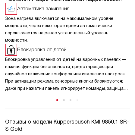
Автоматика закипания
Зона нагрева включается на максимальном уровне
мощности, через некоторое время автоматически
переключается на ранее установленный уровень
мощности.
Блокировка от детей
Блокировка управления от детей на варочных панелях —
важная функция безопасности, предотвращающая
случайное включение конфорок или изменение настроек.
При активации режима сенсорные кнопки блокируются:
даже при нажатии панель игнорирует команды, защищая
малышей от ожогов и аварийных ситуаций. Активируется
защита обычно удержанием специальной кнопки,
а отключается — аналогичным способом, что исключает
случайную деактивацию. Эта функция особенно актуальна
Отзывы о модели Kuppersbusch KMI 9850.1 SR-
в семьях с маленькими детьми и добавляет спокойствие
S Gold
при готовке.