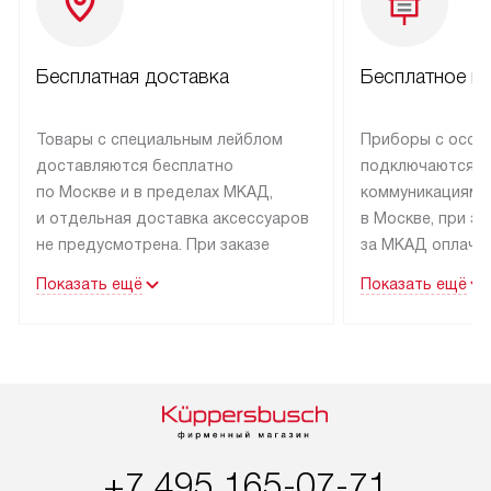
Бесплатная доставка
Бесплатное п
Товары с специальным лейблом
Приборы с особ
доставляются бесплатно
подключаются к
по Москве и в пределах МКАД,
коммуникациям 
и отдельная доставка аксессуаров
в Москве, при э
не предусмотрена. При заказе
за МКАД оплачив
бытовой техники от Kuppersbusch,
Специалисты сер
Показать ещё
Показать ещё
рекомендуем обсудить
партнера заним
с менеджером удобное время
подключением б
доставки и способ оплаты. Товары
Kuppersbusch. У
со статусом «В наличии» могут
профессиональн
быть отправлены покупателю
осуществляется
в течение трех дней. Если вам
плату, и дополни
интересен товар «Под заказ»,
по монтажу опла
+7 495 165-07-71
обсудите возможность его
прайсу. Сервис 