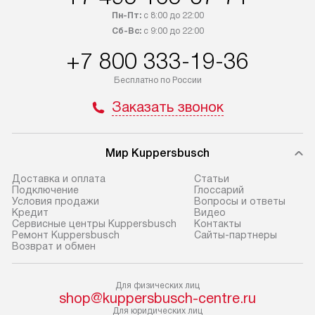
приобретения с менеджером сайта.
гарантию 1 год 
Пн-Пт:
с 8:00 до 22:00
Товары с специальным лейблом
работы и испол
Сб-Вс:
с 9:00 до 22:00
доставляются бесплатно
материалы. Про
+7 800 333-19-36
по Москве в пределах МКАД,
установление, п
и отдельная доставка аксессуаров
и регулярное об
Бесплатно по России
не предусмотрена.
обеспечивают п
Заказать звонок
и эффективную 
В оговоренный день служба
техники, предо
доставки доставит упакованный
ошибки и прежд
Мир Kuppersbusch
прибор до двери или прихожей.
Если необходимо переместить
Готовые коммун
Доставка и оплата
Cтатьи
Подключение
Глоссарий
прибор до места установки,
предполагают, в
Условия продажи
Вопросы и ответы
пожалуйста, предварительно
от категории, на
Кредит
Видео
Сервисные центры Kuppersbusch
Контакты
уточните это с менеджером.
установленной р
Ремонт Kuppersbusch
Сайты-партнеры
За данную услугу взимается
к воде, крана и 
Возврат и обмен
дополнительная плата. Важно
слива. Стандарт
учитывать, что если размеры
включает в себя:
Для физических лиц
прибора не позволяют ему пройти
транспортировоч
shop@kuppersbusch-centre.ru
через дверной проем, сотрудники
разблокировку п
Для юридических лиц