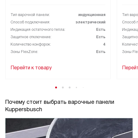
Тип варочной панели:
индукционная
Тип варо
Способ подключения:
электрический
Способ 
Индикация остаточного тепла:
Есть
Индикаци
Защитное отключение:
Есть
Защитно
Количество конфорок:
4
Количес
Зоны FlexZone:
Есть
Зоны Fle
Перейти к товару
Перейт
Почему стоит выбрать варочные панели
Kuppersbusch