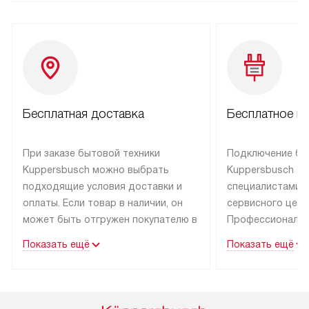
Бесплатная доставка
Бесплатное п
При заказе бытовой техники
Подключение бы
Kuppersbusch можно выбрать
Kuppersbusch о
подходящие условия доставки и
специалистами 
оплаты. Если товар в наличии, он
сервисного цент
может быть отгружен покупателю в
Профессиональн
течение трех дней. Техника со
гарантия долгой
Показать ещё
Показать ещё
специальным лейблом
эксплуатации тех
доставляется бесплатно по Москве
Санкт-Петербург
и Санкт-Петербургу. Выезд за МКАД
специальным ле
и КАД оплачивается
подключается б