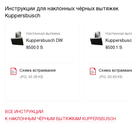
режиме отвода, и в рециркуляции — вариант на разные
квартиры.
Инструкции для наклонных чёрных вытяжек
Kuppersbusch
В общем, техника надёжная, проста в уходе и даёт
ожидаемый эффект. Рекомендую тем, кто часто готовит и
Настенная вытяжка
Настенная выт
ценит чистый воздух и удобство управления.
Kuppersbusch DW
Kuppersbus
8500.0 S
8500.1 S
Схема встраивания
Схема встраиван
JPG, 45.08 KB
JPG, 60.89 KB
ВСЕ ИНСТРУКЦИИ
К НАКЛОННЫМ ЧЁРНЫМ ВЫТЯЖКАМ KUPPERSBUSCH