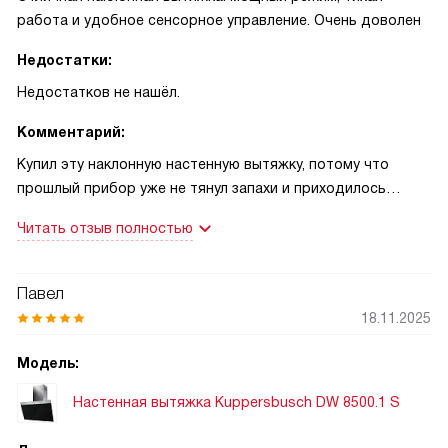
работа и удобное сенсорное управление. Очень доволен
Недостатки:
Недостатков не нашёл.
Комментарий:
Купил эту наклонную настенную вытяжку, потому что
прошлый прибор уже не тянул запахи и приходилось
открывать окно. С первых дней понравилось сенсорное
Читать отзыв полностью
управление и понятный дисплей. Переключать скорости
легко, обычные ступени хватает для повседневной
готовки, а интенсивный режим реально выручает при
Павел
сильном дыме или жарке. Один раз жарил рыбу перед
18.11.2025
приездом гостей, включил интенсив на пару минут — запах
почти мгновенно исчез, гости даже не заметили запаха!
Модель:
Это было приятно.
Настенная вытяжка Kuppersbusch DW 8500.1 S
Очень ценю возможность работы и на отвод, и в