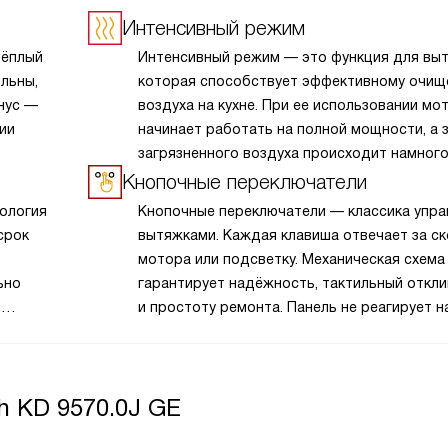
Интенсивный режим
тёплый
Интенсивный режим — это функция для выт
льны,
которая способствует эффективному очи
нус —
воздуха на кухне. При ее использовании мо
ии
начинает работать на полной мощности, а 
загрязненного воздуха происходит намног
 жир
быстрее, чем в обычном режиме. Уже спуст
Кнопочные переключатели
 Сегодня
несколько минут в воздухе не остается сл
нология
Кнопочные переключатели — классика упра
дыма, жира, пара или неприятных запахов
срок
вытяжками. Каждая клавиша отвечает за с
правдан,
от готовящихся продуктов.
мотора или подсветку. Механическая схема
ра
ьно
гарантирует надёжность, тактильный откли
и
и простоту ремонта. Панель не реагирует 
руки, стабильна при перепадах температуры
леживать
зазоры и поверхность быстро собирают жи
димости
требуя регулярной чистки. Со временем ме
 KD 9570.0J GE
могут изнашиваться. Такие модели выбира
за доступную цену, долговечность и интуи