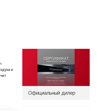
п
здуха и
ечит
Официальный дилер