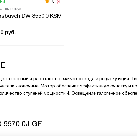
чии
5
(4)
ая вытяжка
rsbusch DW 8550.0 KSM
90
руб.
GE
цвете черный и работает в режимах отвода и рециркуляции. Ти
ючатели кнопочные. Мотор обеспечит эффективную очистку и во
Количество ступеней мощности 4. Освещение галогенное обесп
 9570 0J GE