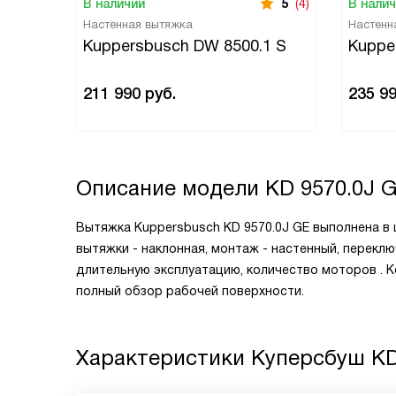
В наличии
5
(4)
В нали
Настенная вытяжка
Настенн
Kuppersbusch DW 8500.1 S
Kuppe
211 990
руб.
235 9
Описание модели
KD 9570.0J 
Вытяжка Kuppersbusch KD 9570.0J GE выполнена в 
вытяжки - наклонная, монтаж - настенный, перекл
длительную эксплуатацию, количество моторов . 
полный обзор рабочей поверхности.
Характеристики
Куперсбуш KD