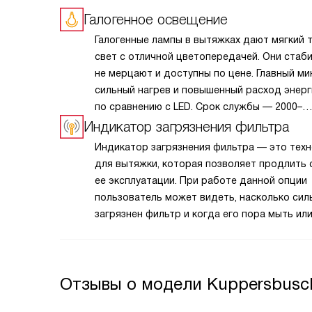
Галогенное освещение
Галогенные лампы в вытяжках дают мягкий 
свет с отличной цветопередачей. Они стаби
не мерцают и доступны по цене. Главный ми
сильный нагрев и повышенный расход энерг
по сравнению с LED. Срок службы — 2000–
4000 часов, замена требует осторожности:
Индикатор загрязнения фильтра
и перепады температур сокращают ресурс.
Индикатор загрязнения фильтра — это тех
галоген встречается в бюджетных моделях,
для вытяжки, которая позволяет продлить 
постепенно уступая светодиодам. Выбор о
ее эксплуатации. При работе данной опции
если важна привычная цветовая температу
пользователь может видеть, насколько сил
и простая замена.
загрязнен фильтр и когда его пора мыть ил
заменять. Эта информация отображается
на дисплее, что позволяет с легкостью отс
состояние компонентов прибора. О необхо
Отзывы о модели Kuppersbusch
чистки или замены элемента сообщает
светодиодный сигнал.