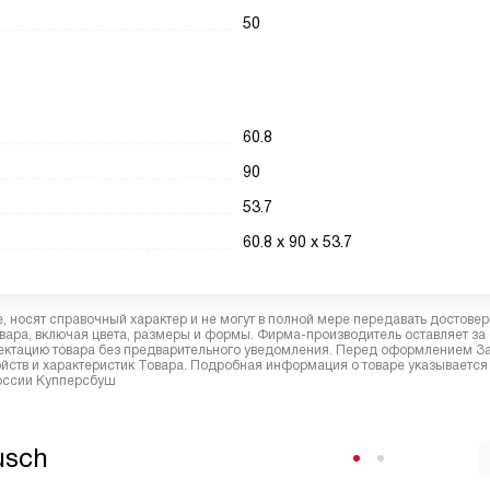
50
60.8
90
53.7
60.8 х 90 х 53.7
 носят справочный характер и не могут в полной мере передавать достове
вара, включая цвета, размеры и формы. Фирма-производитель оставляет за
лектацию товара без предварительного уведомления. Перед оформлением З
йств и характеристик Товара. Подробная информация о товаре указывается
России Купперсбуш
usch