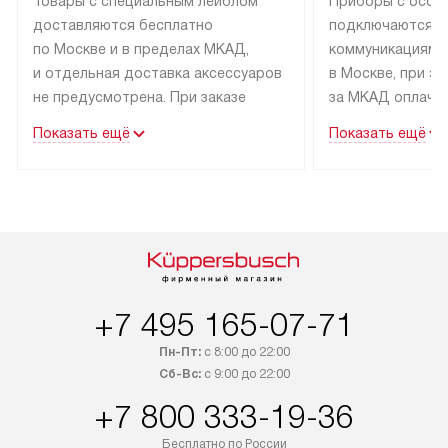
Товары с специальным лейблом
Приборы с особ
доставляются бесплатно
подключаются к
по Москве и в пределах МКАД,
коммуникациям 
и отдельная доставка аксессуаров
в Москве, при э
не предусмотрена. При заказе
за МКАД оплачив
бытовой техники от Kuppersbusch,
Специалисты сер
Показать ещё
Показать ещё
рекомендуем обсудить
партнера заним
с менеджером удобное время
подключением б
доставки и способ оплаты. Товары
Kuppersbusch. У
со статусом «В наличии» могут
профессиональн
быть отправлены покупателю
осуществляется
в течение трех дней. Если вам
плату, и дополни
интересен товар «Под заказ»,
по монтажу опла
обсудите возможность его
прайсу. Сервис 
+7 495 165-07-71
приобретения с менеджером сайта.
гарантию 1 год 
Пн-Пт:
с 8:00 до 22:00
Товары с специальным лейблом
работы и испол
Сб-Вс:
с 9:00 до 22:00
доставляются бесплатно
материалы. Про
+7 800 333-19-36
по Москве в пределах МКАД,
установление, п
и отдельная доставка аксессуаров
и регулярное об
Бесплатно по России