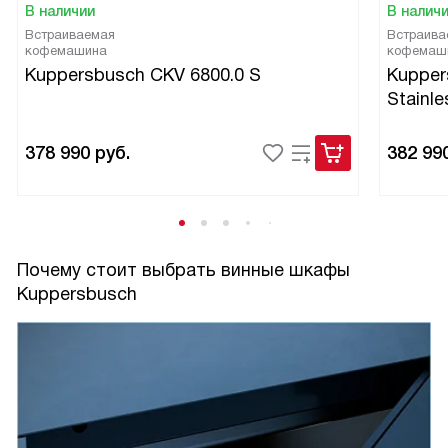
В наличии
В налич
Встраиваемая
Встраива
кофемашина
кофемаш
Kuppersbusch CKV 6800.0 S
Kupper
Stainle
378 990
руб.
382 99
Почему стоит выбрать винные шкафы
Kuppersbusch