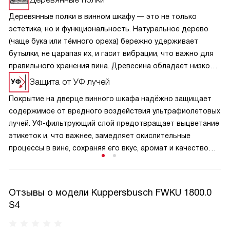
Деревянные полки в винном шкафу — это не только
эстетика, но и функциональность. Натуральное дерево
(чаще бука или тёмного ореха) бережно удерживает
бутылки, не царапая их, и гасит вибрации, что важно для
правильного хранения вина. Древесина обладает низкой
теплопроводностью, не нарушая стабильного
Защита от УФ лучей
микроклимата внутри камеры. Полки часто имеют плавные
Покрытие на дверце винного шкафа надёжно защищает
направляющие и наклонную конструкцию для удобного
содержимое от вредного воздействия ультрафиолетовых
осмотра этикеток без извлечения бутылок. Кроме того,
лучей. УФ-фильтрующий слой предотвращает выцветание
дерево придаёт интерьеру шкафа благородный,
этикеток и, что важнее, замедляет окислительные
солидный вид, подчеркивая статус коллекции.
процессы в вине, сохраняя его вкус, аромат и качество
на долгие годы.
Отзывы о модели Kuppersbusch FWKU 1800.0
S4