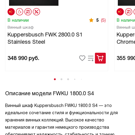
В наличии
5
(5)
В налич
Винный шкаф
Винный 
Kuppersbusch FWK 2800.0 S1
Kupper
Stainless Steel
Chrom
348 990
руб.
355 99
Описание модели
FWKU 1800.0 S4
Винный шкаф Kuppersbusch FWKU 1800.0 S4 — это
идеальное сочетание стиля и функциональности для
хранения винных коллекций. Высокое качество
материалов и гарантия немецкого производства
обеспечивают надежность, стабильность и точную