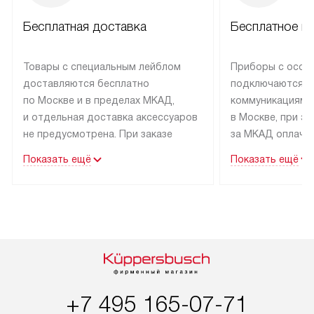
Бесплатная доставка
Бесплатное п
Товары с специальным лейблом
Приборы с особ
доставляются бесплатно
подключаются к
по Москве и в пределах МКАД,
коммуникациям 
и отдельная доставка аксессуаров
в Москве, при э
не предусмотрена. При заказе
за МКАД оплачив
бытовой техники от Kuppersbusch,
Специалисты сер
Показать ещё
Показать ещё
рекомендуем обсудить
партнера заним
с менеджером удобное время
подключением б
доставки и способ оплаты. Товары
Kuppersbusch. У
со статусом «В наличии» могут
профессиональн
быть отправлены покупателю
осуществляется
в течение трех дней. Если вам
плату, и дополни
интересен товар «Под заказ»,
по монтажу опла
обсудите возможность его
прайсу. Сервис 
+7 495 165-07-71
приобретения с менеджером сайта.
гарантию 1 год 