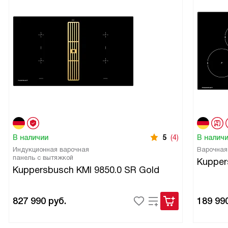
В наличии
5
(4)
В налич
Индукционная варочная
Варочная
панель с вытяжкой
Kupper
Kuppersbusch KMI 9850.0 SR Gold
827 990
руб.
189 99