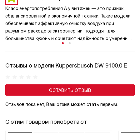
дыма, жира, пара или неприятных запахов от готовящихся
Класс энергопотребления A у вытяжек — это признак
продуктов.
сбалансированной и экономичной техники. Такие модели
обеспечивают эффективную очистку воздуха при
разумном расходе электроэнергии, подходят для
большинства кухонь и сочетают надёжность с умеренным
уровнем шума. Вытяжки класса A легко интегрируются
в современный интерьер, часто оснащаются удобным
управлением и режимами рециркуляции. Они остаются
Отзывы о модели Kuppersbusch DW 9100.0 E
отличным выбором для тех, кто ценит качество,
функциональность и заботится о ресурсах, особенно если
бюджет не позволяет взять технику с самым высоким
ОСТАВИТЬ ОТЗЫВ
классом.
Отзывов пока нет, Ваш отзыв может стать первым.
С этим товаром приобретают