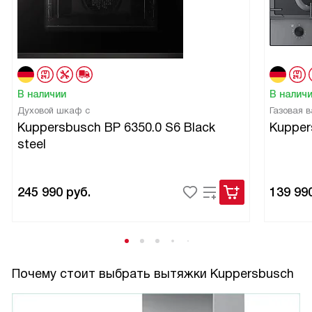
В наличии
В налич
Духовой шкаф с
Газовая 
Kuppersbusch BP 6350.0 S6 Black
Kupper
steel
245 990
руб.
139 99
Почему стоит выбрать вытяжки Kuppersbusch