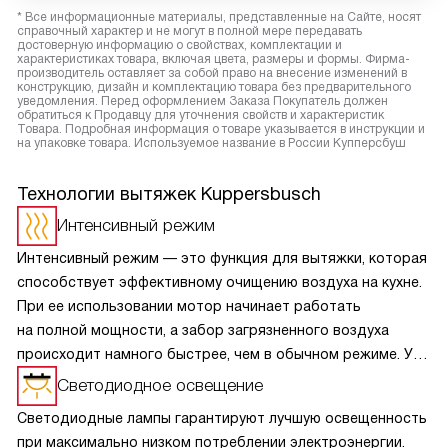
* Все информационные материалы, представленные на Сайте, носят
справочный характер и не могут в полной мере передавать
достоверную информацию о свойствах, комплектации и
характеристиках товара, включая цвета, размеры и формы. Фирма-
производитель оставляет за собой право на внесение изменений в
конструкцию, дизайн и комплектацию товара без предварительного
уведомления. Перед оформлением Заказа Покупатель должен
обратиться к Продавцу для уточнения свойств и характеристик
Товара. Подробная информация о товаре указывается в инструкции и
на упаковке товара. Используемое название в России Купперсбуш
Технологии вытяжек Kuppersbusch
Интенсивный режим
Интенсивный режим — это функция для вытяжки, которая
способствует эффективному очищению воздуха на кухне.
При ее использовании мотор начинает работать
на полной мощности, а забор загрязненного воздуха
происходит намного быстрее, чем в обычном режиме. Уже
спустя несколько минут в воздухе не остается следов
Светодиодное освещение
дыма, жира, пара или неприятных запахов от готовящихся
Светодиодные лампы гарантируют лучшую освещенность
продуктов.
при максимально низком потреблении электроэнергии.